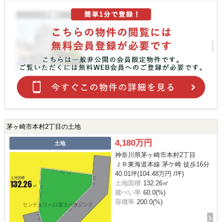
茅ヶ崎市本村2丁目の土地
4,180万円
土地
神奈川県茅ヶ崎市本村2丁目
ＪＲ東海道本線 茅ケ崎 徒歩16分
40.01坪(104.48万円 /坪)
土地面積
132.26㎡
建ぺい率
60.0(%)
容積率
200.0(%)