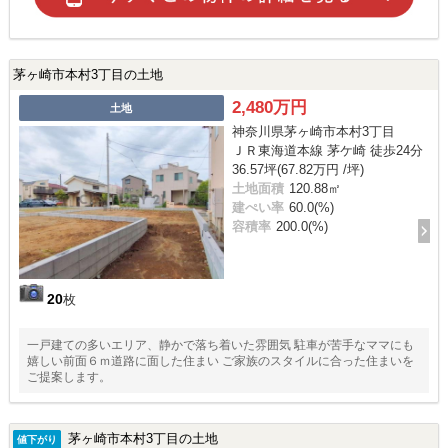
茅ヶ崎市本村3丁目の土地
2,480万円
土地
神奈川県茅ヶ崎市本村3丁目
ＪＲ東海道本線 茅ケ崎 徒歩24分
36.57坪(67.82万円 /坪)
土地面積
120.88㎡
建ぺい率
60.0(%)
容積率
200.0(%)
20
枚
一戸建ての多いエリア、静かで落ち着いた雰囲気 駐車が苦手なママにも
嬉しい前面６ｍ道路に面した住まい ご家族のスタイルに合った住まいを
ご提案します。
茅ヶ崎市本村3丁目の土地
値下がり