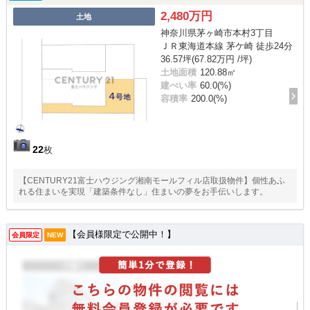
2,480万円
土地
神奈川県茅ヶ崎市本村3丁目
ＪＲ東海道本線 茅ケ崎 徒歩24分
36.57坪(67.82万円 /坪)
土地面積
120.88㎡
建ぺい率
60.0(%)
容積率
200.0(%)
22
枚
【CENTURY21富士ハウジング湘南モールフィル店取扱物件】個性あふ
れる住まいを実現「建築条件なし」住まいの夢をお手伝いします。
【会員様限定で公開中！】
会員限定
NEW