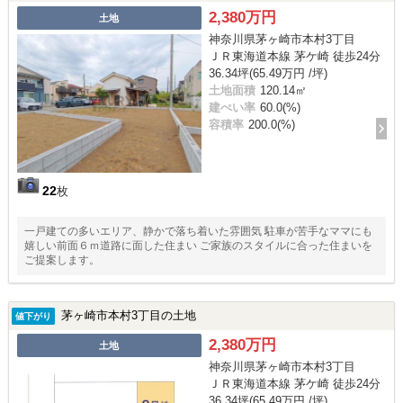
2,380万円
土地
神奈川県茅ヶ崎市本村3丁目
ＪＲ東海道本線 茅ケ崎 徒歩24分
36.34坪(65.49万円 /坪)
土地面積
120.14㎡
建ぺい率
60.0(%)
容積率
200.0(%)
22
枚
一戸建ての多いエリア、静かで落ち着いた雰囲気 駐車が苦手なママにも
嬉しい前面６ｍ道路に面した住まい ご家族のスタイルに合った住まいを
ご提案します。
茅ヶ崎市本村3丁目の土地
値下がり
2,380万円
土地
神奈川県茅ヶ崎市本村3丁目
ＪＲ東海道本線 茅ケ崎 徒歩24分
36.34坪(65.49万円 /坪)