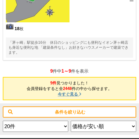
18
枚
「茅ヶ崎」駅徒歩16分 休日のショッピングにも便利なイオン茅ヶ崎店
も身近な便利な地 「建築条件なし」お好きなハウスメーカーで建築でき
ます。
9
1～9
件中
件を表示
9件
見つかりました！
会員登録をすると全
2448
件の中から探せます。
今すぐ見る
条件を絞り込む