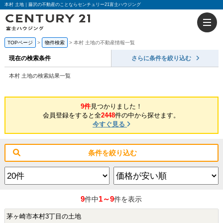
本村 土地｜藤沢の不動産のことならセンチュリー21富士ハウジング
TOPページ
物件検索
本村 土地の不動産情報一覧
現在の検索条件
さらに条件を絞り込む
本村 土地の検索結果一覧
9件
見つかりました！
会員登録をすると全
2448
件の中から探せます。
今すぐ見る
条件を絞り込む
9
1～9
件中
件を表示
茅ヶ崎市本村3丁目の土地