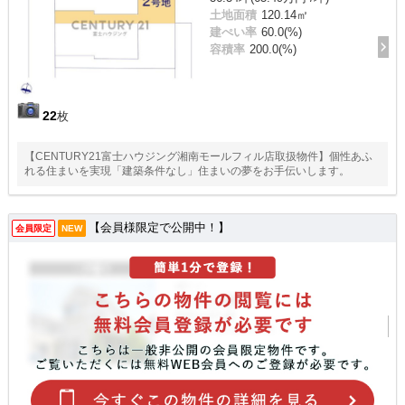
土地面積
120.14㎡
建ぺい率
60.0(%)
容積率
200.0(%)
22
枚
【CENTURY21富士ハウジング湘南モールフィル店取扱物件】個性あふ
れる住まいを実現「建築条件なし」住まいの夢をお手伝いします。
【会員様限定で公開中！】
会員限定
NEW