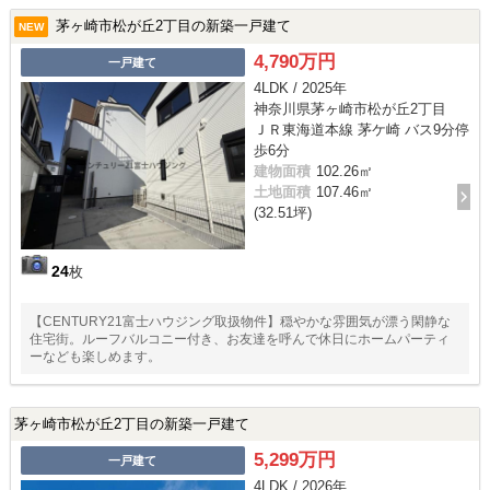
茅ヶ崎市松が丘2丁目の新築一戸建て
NEW
4,790万円
一戸建て
4LDK / 2025年
神奈川県茅ヶ崎市松が丘2丁目
ＪＲ東海道本線 茅ケ崎 バス9分停
歩6分
建物面積
102.26㎡
土地面積
107.46㎡
(32.51坪)
24
枚
【CENTURY21富士ハウジング取扱物件】穏やかな雰囲気が漂う閑静な
住宅街。ルーフバルコニー付き、お友達を呼んで休日にホームパーティ
ーなども楽しめます。
茅ヶ崎市松が丘2丁目の新築一戸建て
5,299万円
一戸建て
4LDK / 2026年