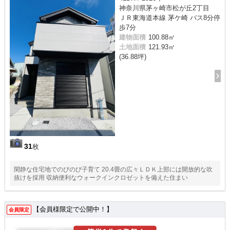
神奈川県茅ヶ崎市松が丘2丁目
ＪＲ東海道本線 茅ケ崎 バス8分停
歩7分
建物面積
100.88㎡
土地面積
121.93㎡
(36.88坪)
31
枚
閑静な住宅地でのびのび子育て 20.4畳の広々ＬＤＫ上部には開放的な吹
抜けを採用 収納便利なウォークインクロゼットを備えた住まい
【会員様限定で公開中！】
会員限定