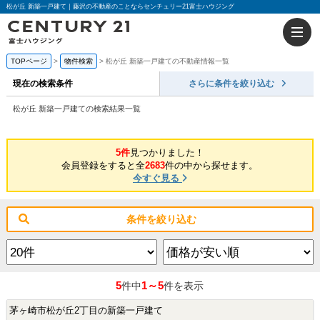
松が丘 新築一戸建て｜藤沢の不動産のことならセンチュリー21富士ハウジング
TOPページ
物件検索
松が丘 新築一戸建ての不動産情報一覧
現在の検索条件
さらに条件を絞り込む
松が丘 新築一戸建ての検索結果一覧
5件
見つかりました！
会員登録をすると全
2683
件の中から探せます。
今すぐ見る
条件を絞り込む
5
1～5
件中
件を表示
茅ヶ崎市松が丘2丁目の新築一戸建て