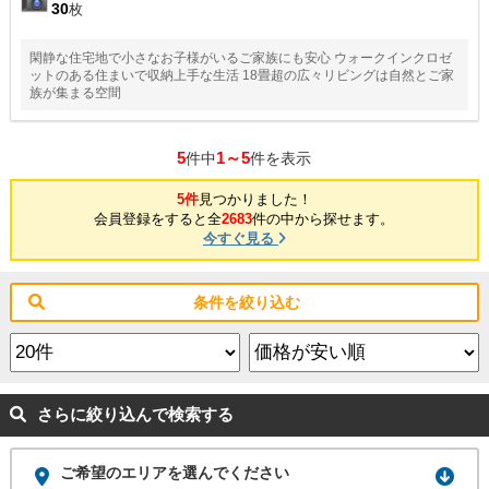
30
枚
閑静な住宅地で小さなお子様がいるご家族にも安心 ウォークインクロゼ
ットのある住まいで収納上手な生活 18畳超の広々リビングは自然とご家
族が集まる空間
5
1～5
件中
件を表示
5件
見つかりました！
会員登録をすると全
2683
件の中から探せます。
今すぐ見る
条件を絞り込む
さらに絞り込んで検索する
ご希望のエリアを選んでください