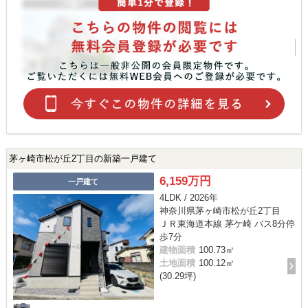
茅ヶ崎市松が丘2丁目の新築一戸建て
6,159万円
一戸建て
4LDK / 2026年
神奈川県茅ヶ崎市松が丘2丁目
ＪＲ東海道本線 茅ケ崎 バス8分停
歩7分
建物面積
100.73㎡
土地面積
100.12㎡
(30.29坪)