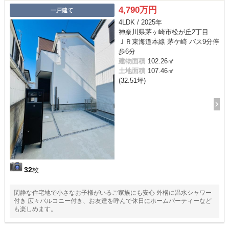
4,790万円
一戸建て
4LDK / 2025年
神奈川県茅ヶ崎市松が丘2丁目
ＪＲ東海道本線 茅ケ崎 バス9分停
歩6分
建物面積
102.26㎡
土地面積
107.46㎡
(32.51坪)
32
枚
閑静な住宅地で小さなお子様がいるご家族にも安心 外構に温水シャワー
付き 広々バルコニー付き、お友達を呼んで休日にホームパーティーなど
も楽しめます。