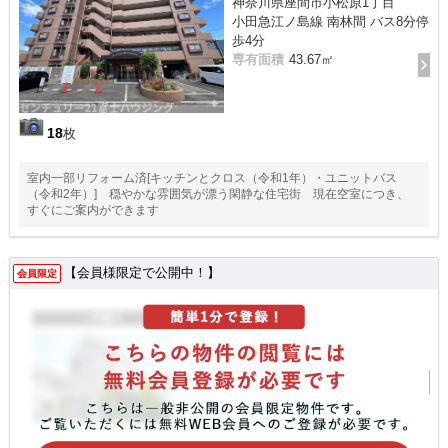
神奈川県座間市小松原1丁目
小田急江ノ島線 南林間 バス8分停
歩4分
専有面積
43.67㎡
18
枚
室内一部リフォーム済[キッチンとクロス（令和1年）・ユニットバス
（令和2年）] 穏やかな雰囲気が漂う閑静な住宅街 現在空室につき、
すぐにご案内ができます
【会員様限定で公開中！】
会員限定