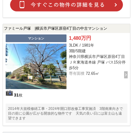
ファミール戸塚 |横浜市戸塚区原宿4丁目の中古マンション
1,480万円
マンション
3LDK / 1981年
3階/5階建
神奈川県横浜市戸塚区原宿4丁目
ＪＲ東海道本線 戸塚 バス15分停
歩5分
専有面積
72.65㎡
31
枚
2014年大規模修繕工事・2024年開口部改修工事実施済 3階南東向きで
目の前に公園が広がる開放的な物件です 天気の良い日には富士山も遠
望できます