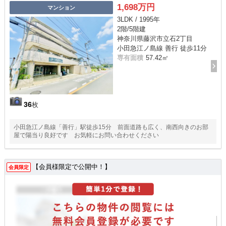
1,698万円
マンション
3LDK / 1995年
2階/5階建
神奈川県藤沢市立石2丁目
小田急江ノ島線 善行 徒歩11分
専有面積
57.42㎡
36
枚
小田急江ノ島線「善行」駅徒歩15分 前面道路も広く、南西向きのお部
屋で陽当り良好です お気軽にお問い合わせください
【会員様限定で公開中！】
会員限定