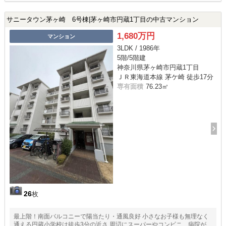
サニータウン茅ヶ崎 6号棟|茅ヶ崎市円蔵1丁目の中古マンション
1,680万円
マンション
3LDK / 1986年
5階/5階建
神奈川県茅ヶ崎市円蔵1丁目
ＪＲ東海道本線 茅ケ崎 徒歩17分
専有面積
76.23㎡
26
枚
最上階！南面バルコニーで陽当たり・通風良好 小さなお子様も無理なく
通える円蔵小学校は徒歩3分の近さ 周辺にスーパーやコンビニ、病院が