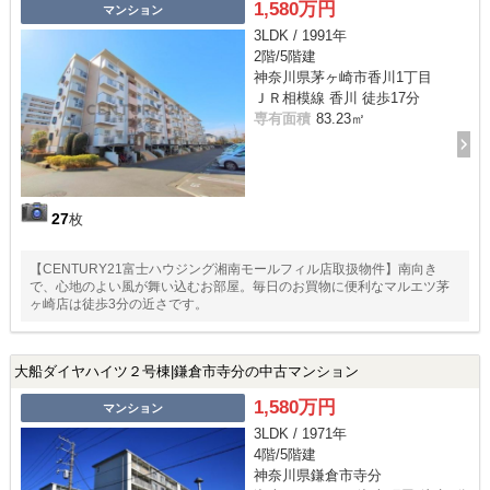
1,580万円
マンション
3LDK / 1991年
2階/5階建
神奈川県茅ヶ崎市香川1丁目
ＪＲ相模線 香川 徒歩17分
専有面積
83.23㎡
27
枚
【CENTURY21富士ハウジング湘南モールフィル店取扱物件】南向き
で、心地のよい風が舞い込むお部屋。毎日のお買物に便利なマルエツ茅
ヶ崎店は徒歩3分の近さです。
大船ダイヤハイツ２号棟|鎌倉市寺分の中古マンション
1,580万円
マンション
3LDK / 1971年
4階/5階建
神奈川県鎌倉市寺分