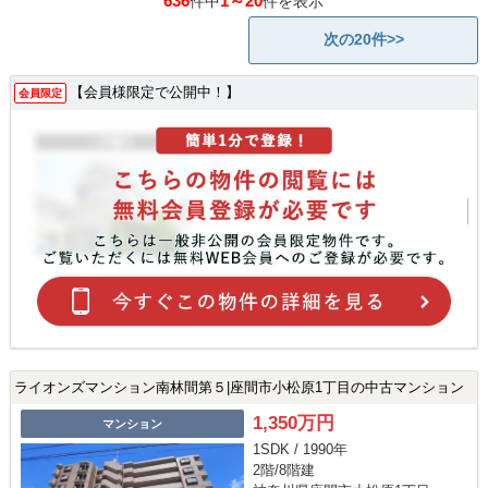
636
1～20
件中
件を表示
次の20件>>
【会員様限定で公開中！】
会員限定
ライオンズマンション南林間第５|座間市小松原1丁目の中古マンション
1,350万円
マンション
1SDK / 1990年
2階/8階建