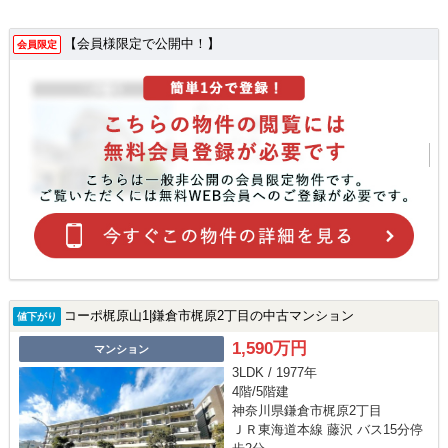
【会員様限定で公開中！】
会員限定
コーポ梶原山1|鎌倉市梶原2丁目の中古マンション
値下がり
1,590万円
マンション
3LDK / 1977年
4階/5階建
神奈川県鎌倉市梶原2丁目
ＪＲ東海道本線 藤沢 バス15分停