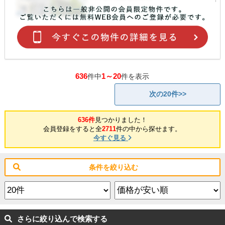
636
1～20
件中
件を表示
次の20件>>
636件
見つかりました！
会員登録をすると全
2711
件の中から探せます。
今すぐ見る
条件を絞り込む
さらに絞り込んで検索する