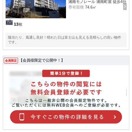
湘南モノレール 湘南町屋 徒歩4分
専有面積
74.6㎡
13
枚
陽当たり、風通し良好！晴れた日は富士山も見える見晴らしの良い物件
です。
【会員様限定で公開中！】
会員限定