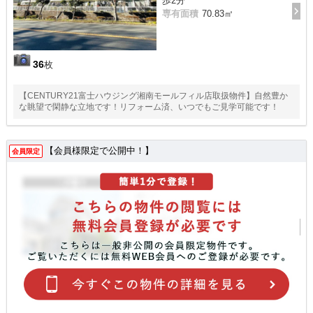
歩2分
専有面積
70.83㎡
36
枚
【CENTURY21富士ハウジング湘南モールフィル店取扱物件】自然豊か
な眺望で閑静な立地です！リフォーム済、いつでもご見学可能です！
【会員様限定で公開中！】
会員限定