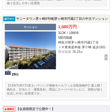
揃う生活しやすい住環境
サニータウン茅ヶ崎6号棟|茅ヶ崎市円蔵1丁目の中古マンション
値下がり
1,680万円
マンション
3LDK / 1986年
5階/5階建
神奈川県茅ヶ崎市円蔵1丁目
ＪＲ東海道本線 茅ケ崎 徒歩19分
専有面積
76.23㎡
29
枚
【CENTURY21富士ハウジング湘南モールフィル店取扱物件】最上階！
南向き、日当たり・通風良好。周辺にスーパーやコンビニ、病院が揃う
生活しやすい住環境です。
【会員様限定で公開中！】
会員限定