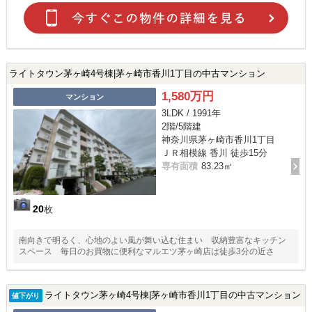
ライトタウン茅ヶ崎4号棟|茅ヶ崎市香川1丁目の中古マンション
1,580万円
マンション
3LDK / 1991年
2階/5階建
神奈川県茅ヶ崎市香川1丁目
ＪＲ相模線 香川 徒歩15分
専有面積
83.23㎡
20
枚
南向きで明るく、心地のよい風が舞い込む住まい 収納豊富なキッチン
スペース 毎日のお買物に便利なマルエツ茅ヶ崎店は徒歩3分の近さ
ライトタウン茅ヶ崎4号棟|茅ヶ崎市香川1丁目の中古マンション
値下がり