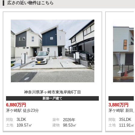
広さの近い物件はこちら
神奈川県茅ヶ崎市東海岸南6丁目
新築一戸建て
6,880万円
3,880万円
茅ケ崎駅 徒歩23分
茅ケ崎駅 新田入
3LDK
3SLDK
間取
築年
2026年
間取
土地
109.57㎡
建物
98.53㎡
土地
111.91㎡