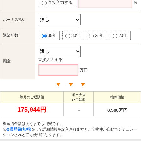
直接入力する
％
ボーナス払い
返済年数
35年
30年
25年
20年
直接入力する
頭金
万円
ボーナス
毎月のご返済額
物件価格
(×年2回)
175,944円
－
6,580万円
※返済金額はあくまでも目安です。
※
会員登録(無料)
をして詳細情報を記入されますと、全物件が自動でシミュレー
ションされとても便利になります。