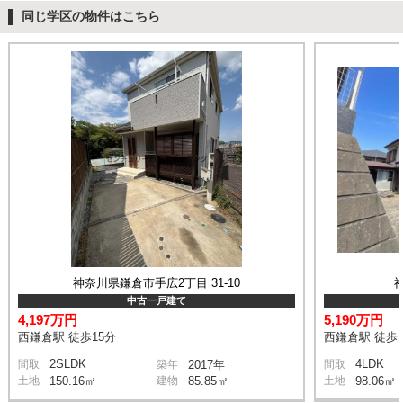
同じ学区の物件はこちら
神奈川県鎌倉市手広2丁目 31-10
中古一戸建て
4,197万円
5,190万円
西鎌倉駅 徒歩15分
西鎌倉駅 徒歩1
2SLDK
4LDK
間取
築年
2017年
間取
土地
150.16㎡
建物
85.85㎡
土地
98.06㎡