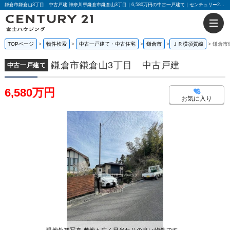
鎌倉市鎌倉山3丁目 中古戸建 神奈川県鎌倉市鎌倉山3丁目｜6,580万円の中古一戸建て｜センチュリー21富士ハウジング
TOPページ
物件検索
中古一戸建て・中古住宅
鎌倉市
ＪＲ横須賀線
鎌倉市
鎌倉市鎌倉山3丁目 中古戸建
中古一戸建て
6,580万円
お気に入り