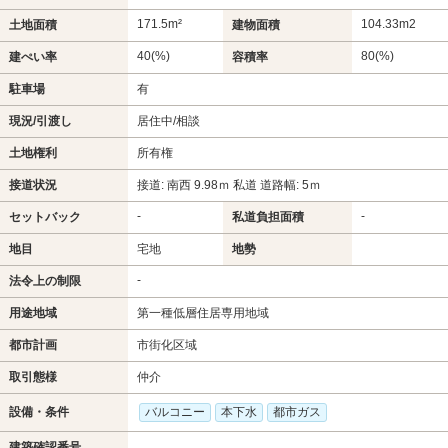
171.5m²
104.33m
2
土地面積
建物面積
40(%)
80(%)
建ぺい率
容積率
駐車場
有
現況/引渡し
居住中/相談
土地権利
所有権
接道状況
接道: 南西 9.98ｍ 私道 道路幅: 5ｍ
-
-
セットバック
私道負担面積
地目
宅地
地勢
-
法令上の制限
用途地域
第一種低層住居専用地域
都市計画
市街化区域
取引態様
仲介
設備・条件
バルコニー
本下水
都市ガス
建築確認番号