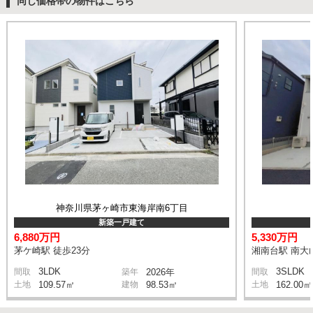
同じ価格帯の物件はこちら
神奈川県茅ヶ崎市東海岸南6丁目
新築一戸建て
6,880万円
5,330万円
茅ケ崎駅 徒歩23分
湘南台駅 南大山
3LDK
3SLDK
間取
築年
2026年
間取
土地
109.57㎡
建物
98.53㎡
土地
162.00㎡