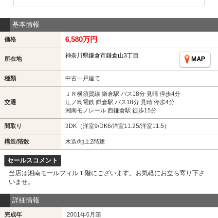
基本情報
6,580万円
価格
神奈川県鎌倉市鎌倉山3丁目
所在地
MAP
種類
中古一戸建て
ＪＲ横須賀線 鎌倉駅 バス18分 見晴 停歩4分
交通
江ノ島電鉄 鎌倉駅 バス18分 見晴 停歩4分
湘南モノレール 西鎌倉駅 徒歩15分
間取り
3DK（洋室9/DK6/洋室11.25/洋室11.5）
構造/階数
木造/地上2階建
セールスコメント
当店は湘南モールフィル１階にございます。お気軽にお立ち寄り下さ
いませ。
詳細情報
完成年
2001年6月築