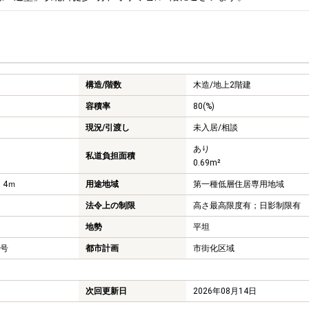
構造/階数
木造/
地上2階建
容積率
80(%)
現況/引渡し
未入居/相談
あり
私道負担面積
0.69m²
 4ｍ
用途地域
第一種低層住居専用地域
法令上の制限
高さ最高限度有；日影制限有
地勢
平坦
4号
都市計画
市街化区域
次回更新日
2026年08月14日