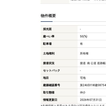
物件概要
採光面
-
建ぺい率
50(%)
駐車場
有
土地権利
所有権
接道状況
接道: 南 公道 道路幅:
セットバック
-
地目
宅地
建築確認番号
第24UDI1W建0875
取引態様
仲介
情報更新日
2026年07月31日
※各種情報と差異がある場合は現況優先となります