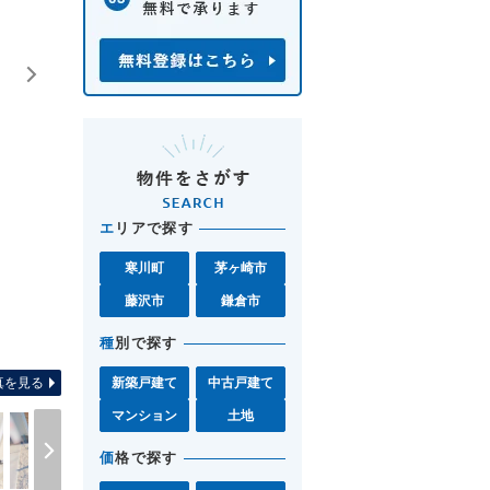
エ
リアで探す
寒川町
茅ヶ崎市
藤沢市
鎌倉市
間取り図 お気軽に辻堂北
種
別で探す
真を見る
新築戸建て
中古戸建て
マンション
土地
価
格で探す