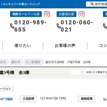
物件検
て｜センチュリー21富士ハウジング
湘南モールフィル店
辻堂北口店
-
0120-989-
0120-060-
655
021
借りたい
お客様の声
コ
住宅
藤沢市
江ノ島電鉄
藤沢市片瀬4期 戸建3号棟 全3棟
建3号棟 全3棟
121.41m² (36.72坪)
土地面積
建物面積
APで確認
96