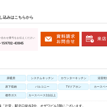
し込みはこちらから
い合わせ番号をお伝えください
-159702-43845
床暖房
システムキッチン
カウンターキッチン
浴室乾
床下収納
バルコニー
TVドアホン
カースペ
都市ガス
カースペース2台以上
線「辻堂」駅北口徒歩3分、オザワビル1階にございます。