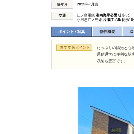
2025年7月築
築年月
江ノ島電鉄
湘南海岸公園
徒歩5分
交通
小田急江ノ島線
片瀬江ノ島
徒歩15
ポイント / 写真
物件概要
ロ
たっぷりの陽光と心
通勤通学に便利な駅
収納も豊富です。