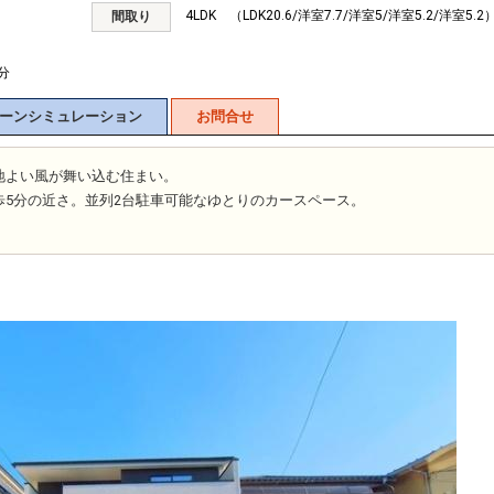
4LDK （LDK20.6/洋室7.7/洋室5/洋室5.2/洋室5.2
間取り
分
ーンシミュレーション
お問合せ
地よい風が舞い込む住まい。
歩5分の近さ。並列2台駐車可能なゆとりのカースペース。