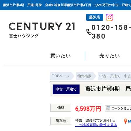
藤沢市片瀬4期 戸建3号棟 全3棟 神奈川県藤沢市片瀬4丁目｜6,598万円の中古一戸建
藤沢店
0120-158
380
買いたい
売りたい
TOPページ
物件検索
中古一戸建て・中古
藤沢市片瀬4期 戸
中古一戸建て
6,598万円
価格
神奈川県藤沢市片瀬4丁目
所在地
M
この地域周辺の物件を見る