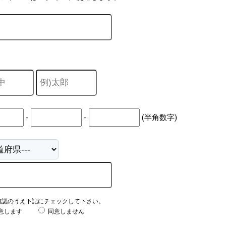
-
-
(半角数字)
確認のうえ下記にチェックして下さい。
意します
同意しません