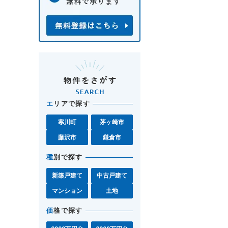
エ
リアで探す
寒川町
茅ヶ崎市
藤沢市
鎌倉市
種
別で探す
新築戸建て
中古戸建て
マンション
土地
価
格で探す