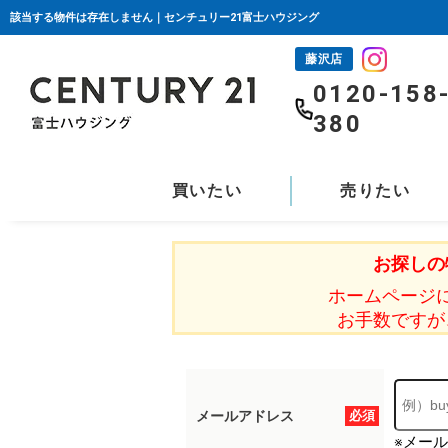
該当する物件は存在しません｜センチュリー21富士ハウジング
藤沢店
0120-158
380
買いたい
売りたい
お探しの
ホームページ
お手数ですが
メールアドレス
必須
※メー