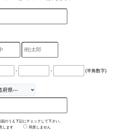
-
-
(半角数字)
確認のうえ下記にチェックして下さい。
意します
同意しません