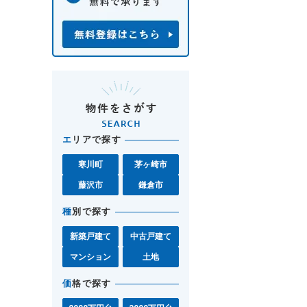
エ
リアで探す
寒川町
茅ヶ崎市
藤沢市
鎌倉市
種
別で探す
新築戸建て
中古戸建て
マンション
土地
価
格で探す