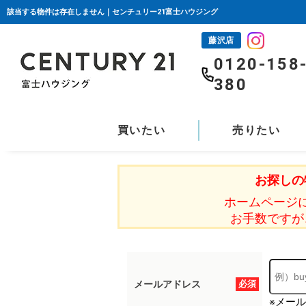
該当する物件は存在しません｜センチュリー21富士ハウジング
藤沢店
0120-158
380
買いたい
売りたい
お探しの
ホームページ
お手数ですが
メールアドレス
必須
※メー