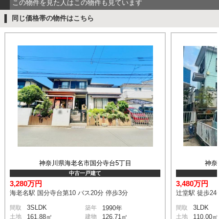
この物件を見た人はこの物件も見ています
同じ価格帯の物件はこちら
神奈川県海老名市国分寺台5丁目
神奈
中古一戸建て
3,280万円
3,480万円
海老名駅 国分寺台第10 バス20分 停歩3分
辻堂駅 徒歩24
3SLDK
3LDK
間取
築年
1990年
間取
土地
161.88㎡
建物
126.71㎡
土地
110.00㎡