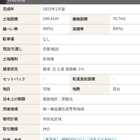
完成年
1922年1月築
198.41m²
70.7m
2
土地面積
建物面積
40(%)
80(%)
建ぺい率
容積率
駐車場
なし
現況/引渡し
空家/相談
土地権利
所有権
接道状況
接道: 北 公道 道路幅: 2ｍ
-
-
セットバック
私道負担面積
地目
宅地
地勢
高台
法令上の制限
風致地区；景観法
用途地域
第一種低層住居専用地域
都市計画
市街化区域
取引態様
仲介
設備・条件
本下水
個別プロパン
プライスダウン