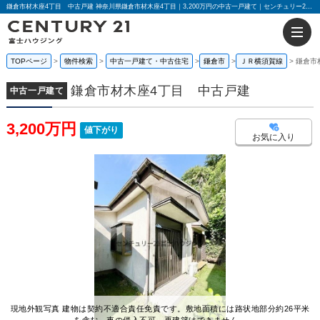
鎌倉市材木座4丁目 中古戸建 神奈川県鎌倉市材木座4丁目｜3,200万円の中古一戸建て｜センチュリー21富士ハウジング
TOPページ
物件検索
中古一戸建て・中古住宅
鎌倉市
ＪＲ横須賀線
鎌倉市
鎌倉市材木座4丁目 中古戸建
中古一戸建て
3,200万円
値下がり
お気に入り
現地外観写真 建物は契約不適合責任免責です。敷地面積には路状地部分約26平米