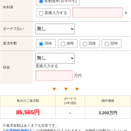
変動金利 (0.675％)
年利率
直接入力する
％
ボーナス払い
返済年数
35年
30年
25年
20年
直接入力する
頭金
万円
ボーナス
毎月のご返済額
物件価格
(×年2回)
85,565円
－
3,200万円
※返済金額はあくまでも目安です。
※
会員登録(無料)
をして詳細情報を記入されますと、全物件が自動でシミュレー