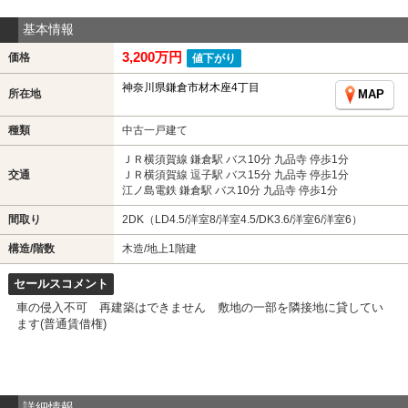
基本情報
3,200万円
価格
値下がり
神奈川県鎌倉市材木座4丁目
所在地
MAP
種類
中古一戸建て
ＪＲ横須賀線 鎌倉駅 バス10分 九品寺 停歩1分
交通
ＪＲ横須賀線 逗子駅 バス15分 九品寺 停歩1分
江ノ島電鉄 鎌倉駅 バス10分 九品寺 停歩1分
間取り
2DK（LD4.5/洋室8/洋室4.5/DK3.6/洋室6/洋室6）
構造/階数
木造/地上1階建
セールスコメント
車の侵入不可 再建築はできません 敷地の一部を隣接地に貸してい
ます(普通賃借権)
詳細情報