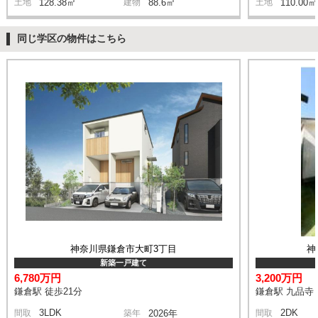
土地
128.38㎡
建物
88.6㎡
土地
110.00㎡
同じ学区の物件はこちら
神奈川県鎌倉市大町3丁目
神
新築一戸建て
6,780万円
3,200万円
鎌倉駅 徒歩21分
鎌倉駅 九品寺 
3LDK
2DK
間取
築年
2026年
間取