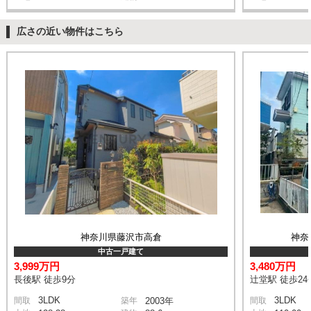
広さの近い物件はこちら
神奈川県藤沢市高倉
神奈
中古一戸建て
3,999万円
3,480万円
長後駅 徒歩9分
辻堂駅 徒歩24
3LDK
3LDK
間取
築年
2003年
間取