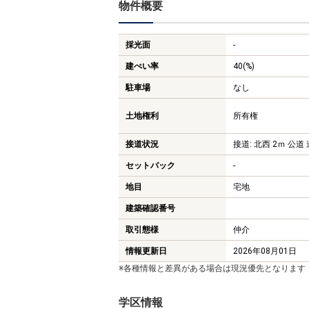
物件概要
採光面
-
建ぺい率
40(%)
駐車場
なし
土地権利
所有権
接道状況
接道: 北西 2ｍ 公道 
セットバック
-
地目
宅地
建築確認番号
取引態様
仲介
情報更新日
2026年08月01日
※各種情報と差異がある場合は現況優先となります
学区情報