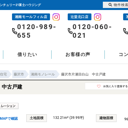
物件検
センチュリー21富士ハウジング
湘南モールフィル店
辻堂北口店
-
0120-989-
0120-060-
655
021
借りたい
お客様の声
コ
住宅
藤沢市
湘南モノレール
藤沢市片瀬目白山 中古戸建
 中古戸建
132.21m² (39.99坪)
土地面積
建物面積
MAPで確認
9