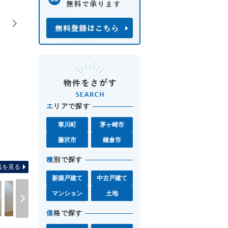
エ
リアで探す
寒川町
茅ヶ崎市
藤沢市
鎌倉市
間取り図 お気軽に湘南モール
種
別で探す
真を見る
新築戸建て
中古戸建て
マンション
土地
価
格で探す