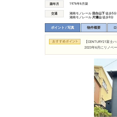
1976年6月築
築年月
湘南モノレール
目白山下
徒歩5分
交通
湘南モノレール
片瀬山
徒歩9分
ポイント / 写真
物件概要
ロ
【CENTURY21
2023年6月にリノ