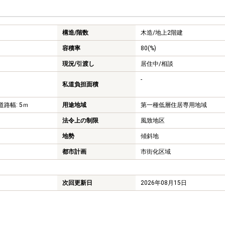
構造/階数
木造/
地上2階建
容積率
80(%)
現況/引渡し
居住中/相談
-
私道負担面積
道路幅: 5ｍ
用途地域
第一種低層住居専用地域
法令上の制限
風致地区
地勢
傾斜地
都市計画
市街化区域
次回更新日
2026年08月15日