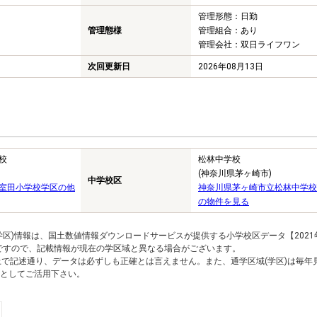
管理形態：日勤
管理態様
管理組合：あり
管理会社：双日ライフワン
次回更新日
2026年08月13日
校
松林中学校
(神奈川県茅ヶ崎市)
中学校区
室田小学校学区の他
神奈川県茅ヶ崎市立松林中学校
の物件を見る
区)情報は、国土数値情報ダウンロードサービスが提供する小学校区データ【2021
のですので、記載情報が現在の学区域と異なる場合がございます。
上で記述通り、データは必ずしも正確とは言えません。また、通学区域(学区)は毎年
としてご活用下さい。