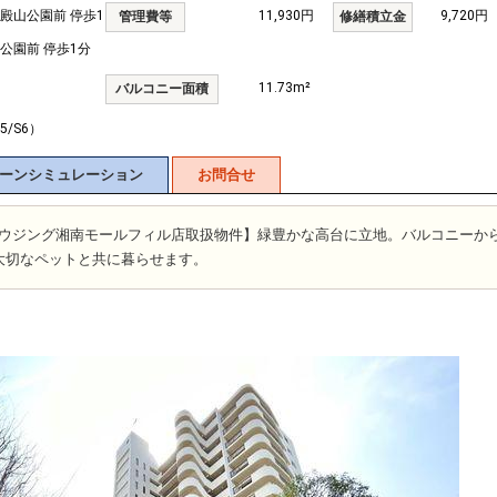
 殿山公園前 停歩1
11,930円
9,720円
管理費等
修繕積立金
山公園前 停歩1分
11.73m²
バルコニー面積
5/S6）
ーンシミュレーション
お問合せ
富士ハウジング湘南モールフィル店取扱物件】緑豊かな高台に立地。バルコニーか
大切なペットと共に暮らせます。