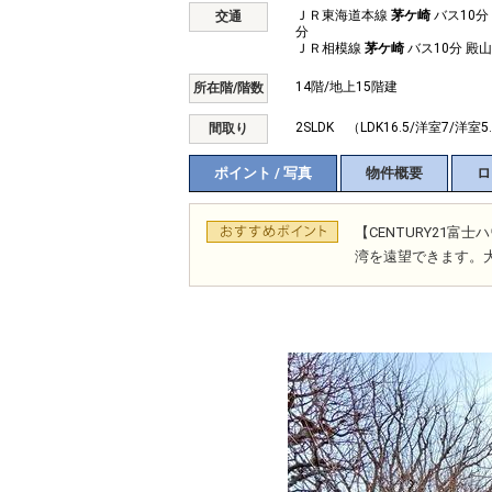
ＪＲ東海道本線
茅ケ崎
バス10分
交通
分
ＪＲ相模線
茅ケ崎
バス10分 殿
14階/地上15階建
所在階/階数
2SLDK （LDK16.5/洋室7/洋室5.
間取り
ポイント / 写真
物件概要
ロ
【CENTURY21
湾を遠望できます。