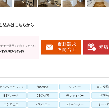
し込みはこちらから
い合わせ番号をお伝えください
-159703-34549
カウンターキッチン
追い焚き
シャワー
室内洗濯
BSアンテナ
CS受信可
光ファイバー
浴室乾
コンロ三口
バルコニー
エレベーター
オート