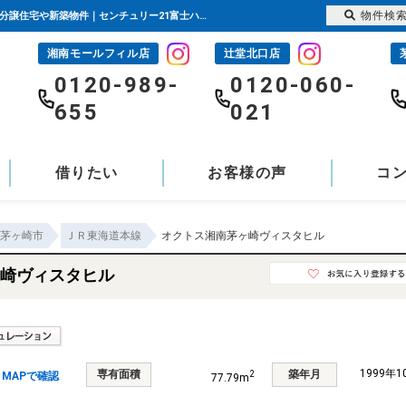
物件検
オクトス湘南茅ヶ崎ヴィスタヒル 神奈川県茅ヶ崎市甘沼｜3,350万円の中古マンション｜分譲住宅や新築物件｜センチュリー21富士ハウジング
湘南モールフィル店
辻堂北口店
-
0120-989-
0120-060-
655
021
借りたい
お客様の声
コ
茅ヶ崎市
ＪＲ東海道本線
オクトス湘南茅ヶ崎ヴィスタヒル
崎ヴィスタヒル
1999年
専有面積
築年月
2
MAPで確認
77.79m