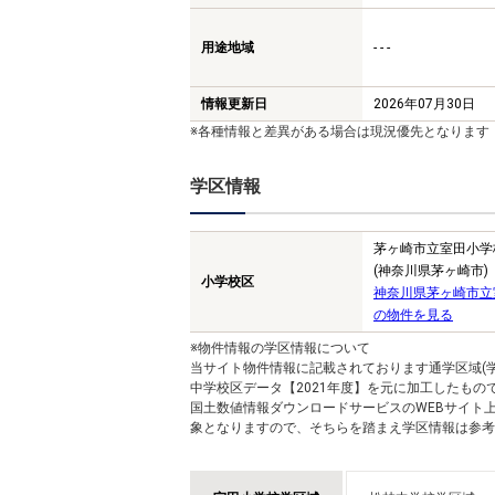
用途地域
- - -
情報更新日
2026年07月30日
※各種情報と差異がある場合は現況優先となります
学区情報
茅ヶ崎市立室田小学
(神奈川県茅ヶ崎市)
小学校区
神奈川県茅ヶ崎市立
の物件を見る
※物件情報の学区情報について
当サイト物件情報に記載されております通学区域(学
中学校区データ【2021年度】を元に加工したも
国土数値情報ダウンロードサービスのWEBサイト
象となりますので、そちらを踏まえ学区情報は参考