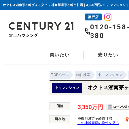
藤沢店
0120-158
380
買いたい
売りたい
TOPページ
物件検索
中古マンション
オクトス湘南茅ヶ
中古マンション
3,350万円
価格
神奈川県茅ヶ崎市甘沼
所在地
この地域周辺の物件を見る