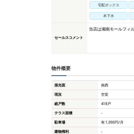
宅配ボックス
本下水
当店は湘南モールフィ
セールスコメント
物件概要
採光面
南西
現況
空室
総戸数
418戸
テラス面積
-
駐車場
有:1,000円/月
建物権利
-