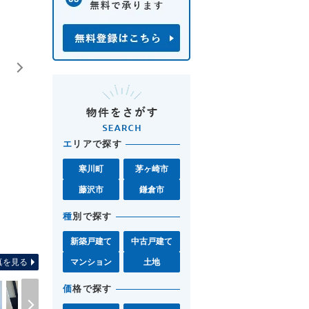
エ
リアで探す
寒川町
茅ヶ崎市
藤沢市
鎌倉市
種
別で探す
間取り図 お気軽に湘南モールフ
新築戸建て
中古戸建て
真を見る
マンション
土地
価
格で探す