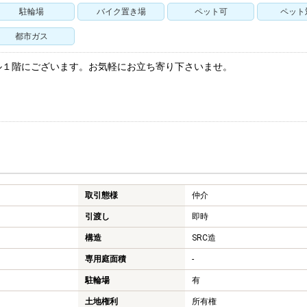
駐輪場
バイク置き場
ペット可
ペット
都市ガス
ル１階にございます。お気軽にお立ち寄り下さいませ。
取引態様
仲介
引渡し
即時
構造
SRC造
専用庭面積
-
駐輪場
有
土地権利
所有権