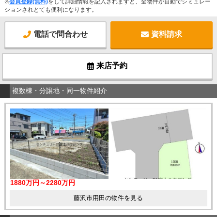
※
会員登録(無料)
をして詳細情報を記入されますと、全物件が自動でシミュレー
ションされとても便利になります。
電話で問合わせ
資料請求
来店予約
複数棟・分譲地・同一物件紹介
1880万円～2280万円
藤沢市用田の物件を見る