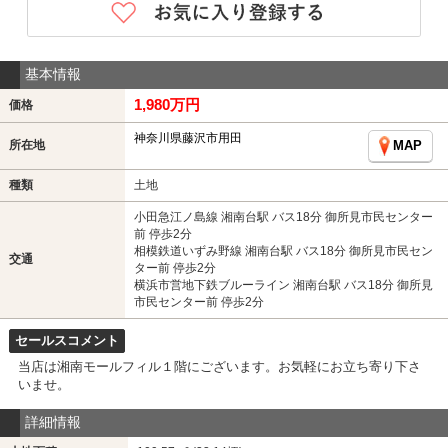
基本情報
1,980万円
価格
神奈川県藤沢市用田
所在地
MAP
種類
土地
小田急江ノ島線 湘南台駅 バス18分 御所見市民センター
前 停歩2分
相模鉄道いずみ野線 湘南台駅 バス18分 御所見市民セン
交通
ター前 停歩2分
横浜市営地下鉄ブルーライン 湘南台駅 バス18分 御所見
市民センター前 停歩2分
セールスコメント
当店は湘南モールフィル１階にございます。お気軽にお立ち寄り下さ
いませ。
詳細情報