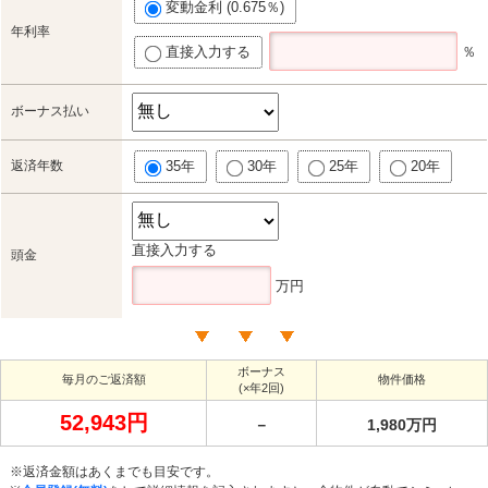
変動金利 (0.675％)
年利率
直接入力する
％
ボーナス払い
返済年数
35年
30年
25年
20年
直接入力する
頭金
万円
ボーナス
毎月のご返済額
物件価格
(×年2回)
52,943円
－
1,980万円
※返済金額はあくまでも目安です。