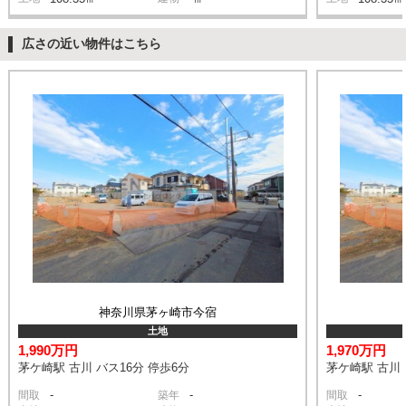
広さの近い物件はこちら
神奈川県茅ヶ崎市今宿
土地
1,990万円
1,970万円
茅ケ崎駅 古川 バス16分 停歩6分
茅ケ崎駅 古川 
-
-
-
間取
築年
間取