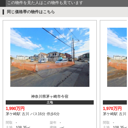
この物件を見た人はこの物件も見ています
同じ価格帯の物件はこちら
神奈川県茅ヶ崎市今宿
土地
1,990万円
1,970万円
茅ケ崎駅 古川 バス16分 停歩6分
茅ケ崎駅 古川 
-
-
-
間取
築年
間取
土地
108.35㎡
建物
-㎡
土地
108.35㎡