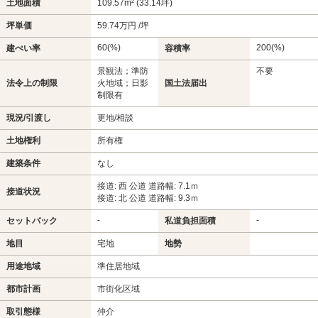
土地面積
109.57m² (33.14坪)
坪単価
59.74万円 /坪
60(%)
200(%)
建ぺい率
容積率
景観法；準防
不要
法令上の制限
火地域；日影
国土法届出
制限有
現況/引渡し
更地/相談
土地権利
所有権
建築条件
なし
接道: 西 公道 道路幅: 7.1ｍ
接道状況
接道: 北 公道 道路幅: 9.3ｍ
-
-
セットバック
私道負担面積
地目
宅地
地勢
用途地域
準住居地域
都市計画
市街化区域
取引態様
仲介