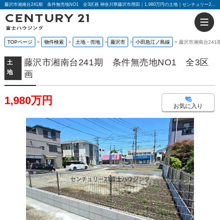
藤沢市湘南台241期 条件無売地NO1 全3区画 神奈川県藤沢市用田｜1,980万円の土地｜センチュリー21富士ハウジング
TOPページ
物件検索
土地・売地
藤沢市
小田急江ノ島線
藤沢市湘南台241
藤沢市湘南台241期 条件無売地NO1 全3区
土
地
画
1,980万円
お気に入り