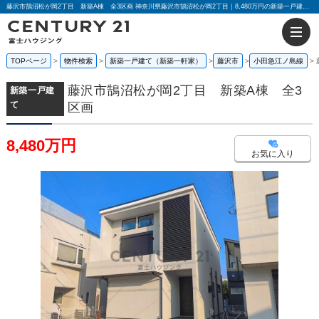
藤沢市鵠沼松が岡2丁目 新築A棟 全3区画 神奈川県藤沢市鵠沼松が岡2丁目｜8,480万円の新築一戸建て｜センチュリー21富士ハウジング
TOPページ
物件検索
新築一戸建て（新築一軒家）
藤沢市
小田急江ノ島線
藤沢市鵠沼松が岡2丁目 新築A棟 全3
新築一戸建
て
区画
8,480万円
お気に入り