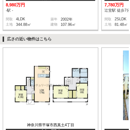
8,980万円
7,780万円
-駅 -
辻堂駅 徒歩7
4LDK
2SLDK
間取
築年
2002年
間取
土地
344.88㎡
建物
107.96㎡
土地
81.48㎡
広さの近い物件はこちら
神奈川県平塚市西真土4丁目