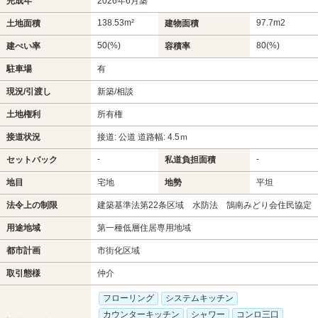
完成年
2026年6月築
138.53m²
97.7m
2
土地面積
建物面積
50(%)
80(%)
建ぺい率
容積率
駐車場
有
現況/引渡し
新築/相談
土地権利
所有権
接道状況
接道: 公道 道路幅: 4.5ｍ
-
-
セットバック
私道負担面積
地目
宅地
地勢
平坦
法令上の制限
建築基準法第22条区域 水防法 鵠南みどり会住民協定
用途地域
第一種低層住居専用地域
都市計画
市街化区域
取引態様
仲介
フローリング
システムキッチン
カウンターキッチン
シャワー
コンロ三口