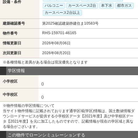
設備・条件
バルコニー
カースペース2台
本下水
都市ガス
カースペース2台以上
建築確認番号
第2025確認建築静建住ま10583号
RHS-159701-46165
物件番号
情報更新日
2026年08月06日
次回更新日
2026年08月20日
※各種情報と差異がある場合は現況優先となります
学区情報
小学校区
()
中学校区
()
※物件情報の学区情報について
当サイト物件情報に記載されております通学区域(学区)情報は、国土数値情報ダ
ウンロードサービスが提供する小学校区データ【2021年度】及び中学校区デー
タ【2021年度】を元に加工したものですので、記載情報が現在の学区域と異な
る場合がございます。
この物件でローンシミュレーションする