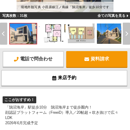
現地外観写真 小田原線江ノ島線「鵠沼海岸」徒歩10分です
写真枚数：31枚
全ての写真を見る
電話で問合わせ
資料請求
来店予約
ここがおすすめ！
「鵠沼海岸」駅徒歩10分 鵠沼海岸まで徒歩圏内！
顔認証プラットフォーム（FreeiD）導入／20帖超＋吹き抜けで広々
LDK
2026年6月完成予定