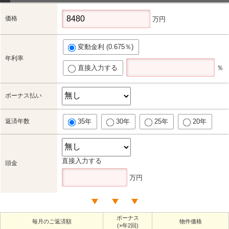
価格
万円
変動金利 (0.675％)
年利率
直接入力する
％
ボーナス払い
返済年数
35年
30年
25年
20年
直接入力する
頭金
万円
ボーナス
毎月のご返済額
物件価格
(×年2回)