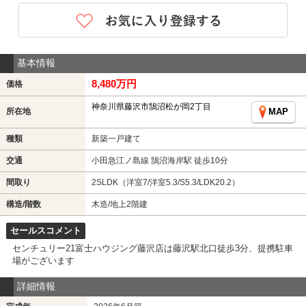
基本情報
8,480万円
価格
神奈川県藤沢市鵠沼松が岡2丁目
所在地
MAP
種類
新築一戸建て
交通
小田急江ノ島線 鵠沼海岸駅 徒歩10分
間取り
2SLDK（洋室7/洋室5.3/S5.3/LDK20.2）
構造/階数
木造/地上2階建
セールスコメント
センチュリー21富士ハウジング藤沢店は藤沢駅北口徒歩3分、提携駐車
場がございます
詳細情報