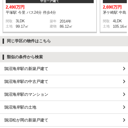
中古一戸建て
2,490万円
2,690万円
平塚駅 今里 バス24分 停歩4分
茅ケ崎駅 中島 
3LDK
4LDK
間取
築年
2014年
間取
土地
99.17㎡
建物
86.12㎡
土地
105.16㎡
同じ学区の物件はこちら
類似の条件から検索
鵠沼海岸駅の新築戸建て
鵠沼海岸駅の中古戸建て
鵠沼海岸駅のマンション
鵠沼海岸駅の土地
鵠沼松が岡の新築戸建て