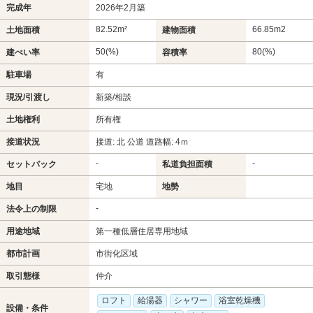
完成年
2026年2月築
82.52m²
66.85m
2
土地面積
建物面積
50(%)
80(%)
建ぺい率
容積率
駐車場
有
現況/引渡し
新築/相談
土地権利
所有権
接道状況
接道: 北 公道 道路幅: 4ｍ
-
-
セットバック
私道負担面積
地目
宅地
地勢
-
法令上の制限
用途地域
第一種低層住居専用地域
都市計画
市街化区域
取引態様
仲介
ロフト
給湯器
シャワー
浴室乾燥機
設備・条件