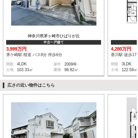
神奈川県茅ヶ崎市ひばりが丘
中古一戸建て
3,999万円
4,280万円
茅ケ崎駅 桜道 バス8分 停歩6分
香川駅 徒歩17
4LDK
3LDK
間取
築年
2009年
間取
土地
103.33㎡
建物
98.82㎡
土地
122.59㎡
広さの近い物件はこちら