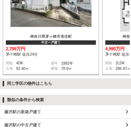
神奈川県茅ヶ崎市美住町
神奈
中古一戸建て
2,799万円
4,990万円
茅ケ崎駅 徒歩24分
茅ケ崎駅 徒歩1
4DK
2LDK
間取
築年
1992年
間取
土地
92.40㎡
建物
78.9㎡
土地
286.97㎡
同じ学区の物件はこちら
類似の条件から検索
藤沢駅の新築戸建て
藤沢駅の中古戸建て