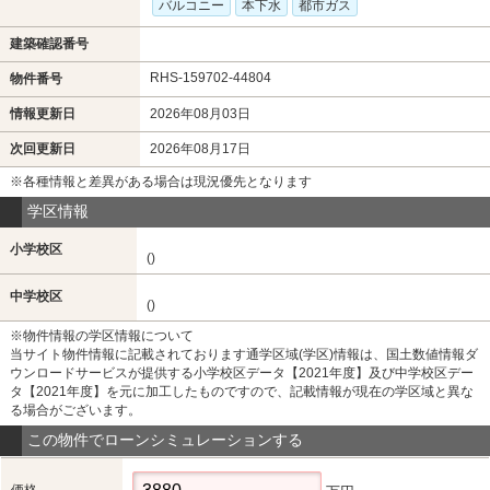
バルコニー
本下水
都市ガス
建築確認番号
RHS-159702-44804
物件番号
情報更新日
2026年08月03日
次回更新日
2026年08月17日
※各種情報と差異がある場合は現況優先となります
学区情報
小学校区
()
中学校区
()
※物件情報の学区情報について
当サイト物件情報に記載されております通学区域(学区)情報は、国土数値情報ダ
ウンロードサービスが提供する小学校区データ【2021年度】及び中学校区デー
タ【2021年度】を元に加工したものですので、記載情報が現在の学区域と異な
る場合がございます。
この物件でローンシミュレーションする
価格