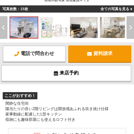
現地外観写真 現在建設中です
写真枚数：15枚
全ての写真を見る
電話で問合わせ
資料請求
来店予約
ここがおすすめ！
閑静な住宅街
陽当たりの良い2階リビングは開放感あふれる吹き抜け仕様
家事動線に配慮したL型キッチン
収納にも趣味部屋にも使えるロフト付き