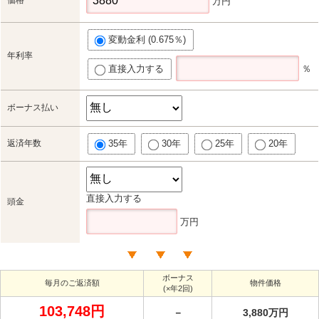
万円
変動金利 (0.675％)
年利率
直接入力する
％
ボーナス払い
返済年数
35年
30年
25年
20年
直接入力する
頭金
万円
ボーナス
毎月のご返済額
物件価格
(×年2回)
103,748円
－
3,880万円