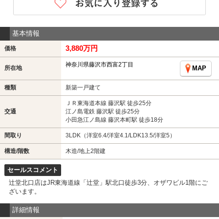
基本情報
3,880万円
価格
神奈川県藤沢市西富2丁目
所在地
MAP
種類
新築一戸建て
ＪＲ東海道本線 藤沢駅 徒歩25分
交通
江ノ島電鉄 藤沢駅 徒歩25分
小田急江ノ島線 藤沢本町駅 徒歩18分
間取り
3LDK（洋室6.4/洋室4.1/LDK13.5/洋室5）
構造/階数
木造/地上2階建
セールスコメント
辻堂北口店はJR東海道線「辻堂」駅北口徒歩3分、オザワビル1階にご
ざいます。
詳細情報