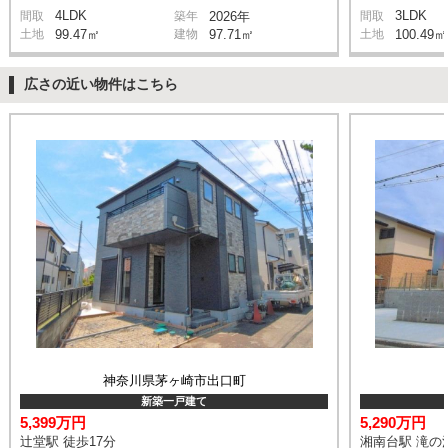
4LDK
3LDK
間取
築年
2026年
間取
土地
99.47㎡
建物
97.71㎡
土地
100.49㎡
広さの近い物件はこちら
神奈川県茅ヶ崎市出口町
新築一戸建て
5,399万円
5,290万円
辻堂駅 徒歩17分
湘南台駅 滝の沢