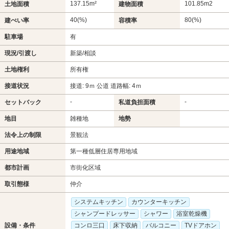
137.15m²
101.85m
2
土地面積
建物面積
40(%)
80(%)
建ぺい率
容積率
駐車場
有
現況/引渡し
新築/相談
土地権利
所有権
接道状況
接道: 9ｍ 公道 道路幅: 4ｍ
-
-
セットバック
私道負担面積
地目
雑種地
地勢
法令上の制限
景観法
用途地域
第一種低層住居専用地域
都市計画
市街化区域
取引態様
仲介
システムキッチン
カウンターキッチン
シャンプードレッサー
シャワー
浴室乾燥機
設備・条件
コンロ三口
床下収納
バルコニー
TVドアホン