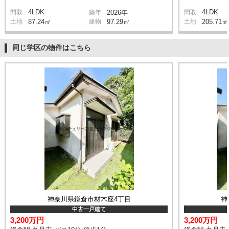
4LDK
4LDK
間取
築年
2026年
間取
土地
87.24㎡
建物
97.29㎡
土地
205.71㎡
同じ学区の物件はこちら
神奈川県鎌倉市材木座4丁目
神
中古一戸建て
3,200万円
3,200万円