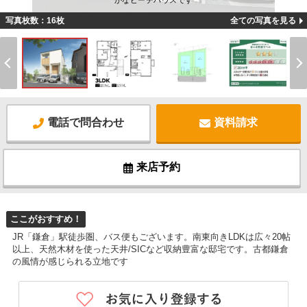
かなビーチハウスです
写真枚数：16枚
全ての写真を見る
電話で問合わせ
資料請求
来店予約
ここがおすすめ！
JR「鎌倉」駅徒歩圏、バス便もございます。南東向きLDKは広々20帖
以上、天然木材を使った天井/SICなど収納豊富な邸宅です。古都鎌倉
の風情が感じられる立地です