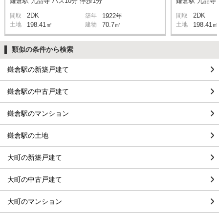
鎌倉駅 九品寺 バス10分 停歩1分
鎌倉駅 九品寺 
2DK
2DK
間取
築年
1922年
間取
土地
198.41㎡
建物
70.7㎡
土地
198.41㎡
類似の条件から検索
鎌倉駅の新築戸建て
鎌倉駅の中古戸建て
鎌倉駅のマンション
鎌倉駅の土地
大町の新築戸建て
大町の中古戸建て
大町のマンション