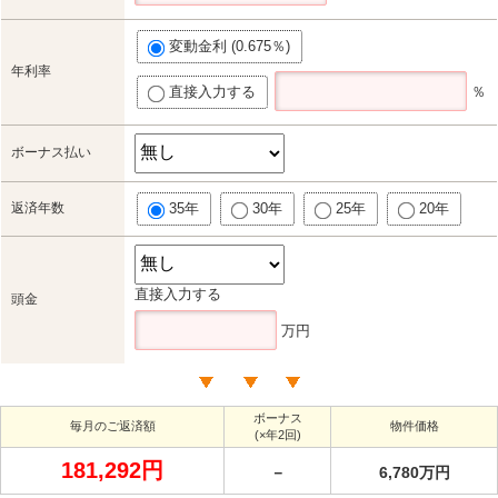
変動金利 (0.675％)
年利率
直接入力する
％
ボーナス払い
返済年数
35年
30年
25年
20年
直接入力する
頭金
万円
ボーナス
毎月のご返済額
物件価格
(×年2回)
181,292円
－
6,780万円