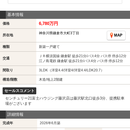
基本情報
6,780万円
価格
神奈川県鎌倉市大町3丁目
所在地
MAP
種類
新築一戸建て
ＪＲ横須賀線 鎌倉駅 徒歩21分/バス4分 バス停 停歩12分
交通
江ノ島電鉄 鎌倉駅 徒歩21分/バス4分 バス停 停歩12分
間取り
3LDK（洋室4.4/洋室4/洋室4.4/LDK20.7）
構造/階数
木造/地上2階建
セールスコメント
センチュリー21富士ハウジング藤沢店は藤沢駅北口徒歩3分、提携駐車
場がございます
詳細情報
完成年
2026年6月築