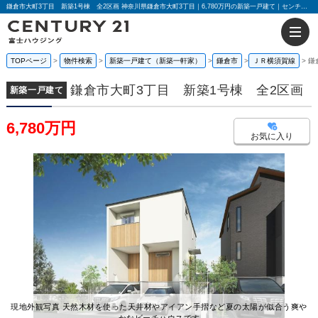
鎌倉市大町3丁目 新築1号棟 全2区画 神奈川県鎌倉市大町3丁目｜6,780万円の新築一戸建て｜センチュリー21富士ハウジング
TOPページ
物件検索
新築一戸建て（新築一軒家）
鎌倉市
ＪＲ横須賀線
鎌
鎌倉市大町3丁目 新築1号棟 全2区画
新築一戸建て
6,780万円
お気に入り
現地外観写真 天然木材を使った天井材やアイアン手摺など夏の太陽が似合う爽や