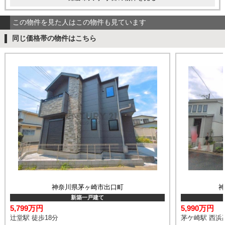
この物件を見た人はこの物件も見ています
同じ価格帯の物件はこちら
神奈川県茅ヶ崎市出口町
新築一戸建て
5,799万円
5,990万円
辻堂駅 徒歩18分
茅ケ崎駅 西浜高