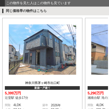
この物件を見た人はこの物件も見ています
同じ価格帯の物件はこちら
神奈川県茅ヶ崎市出口町
新築一戸建て
5,399万円
5,290万円
辻堂駅 徒歩17分
湘南台駅 滝の沢
4LDK
4LDK
間取
築年
2026年
間取