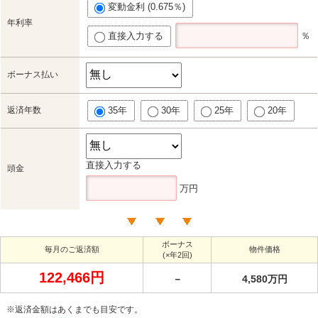
変動金利 (0.675％)
年利率
直接入力する
％
ボーナス払い
返済年数
35年
30年
25年
20年
直接入力する
頭金
万円
ボーナス
毎月のご返済額
物件価格
(×年2回)
122,466円
－
4,580万円
※返済金額はあくまでも目安です。