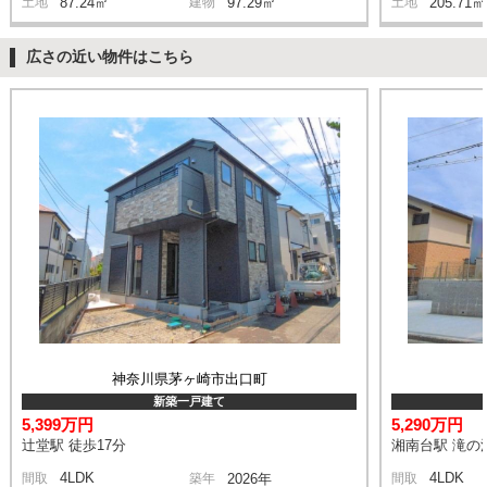
土地
87.24㎡
建物
97.29㎡
土地
205.71㎡
広さの近い物件はこちら
神奈川県茅ヶ崎市出口町
新築一戸建て
5,399万円
5,290万円
辻堂駅 徒歩17分
湘南台駅 滝の沢
4LDK
4LDK
間取
築年
2026年
間取