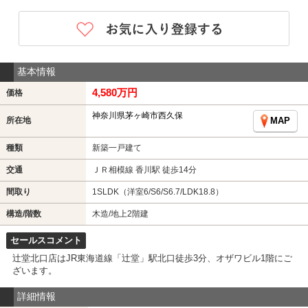
基本情報
4,580万円
価格
神奈川県茅ヶ崎市西久保
所在地
MAP
種類
新築一戸建て
交通
ＪＲ相模線 香川駅 徒歩14分
間取り
1SLDK（洋室6/S6/S6.7/LDK18.8）
構造/階数
木造/地上2階建
セールスコメント
辻堂北口店はJR東海道線「辻堂」駅北口徒歩3分、オザワビル1階にご
ざいます。
詳細情報