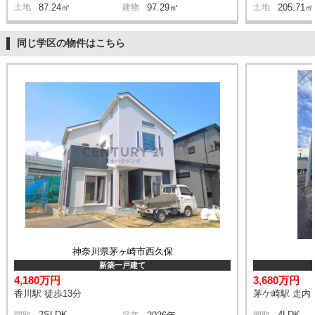
土地
87.24㎡
建物
97.29㎡
土地
205.71㎡
同じ学区の物件はこちら
神奈川県茅ヶ崎市西久保
新築一戸建て
4,180万円
3,680万円
香川駅 徒歩13分
茅ケ崎駅 走内 
2SLDK
4LDK