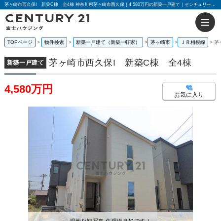
茅ヶ崎市西久保I 新築C棟 全4棟 神奈川県茅ヶ崎市西久保｜4,580万円の新築一戸建て｜センチュリー21富士ハウジング
TOPページ
物件検索
新築一戸建て（新築一軒家）
茅ヶ崎市
ＪＲ相模線
茅
茅ヶ崎市西久保I 新築C棟 全4棟
新築一戸建て
4,580万円
お気に入り