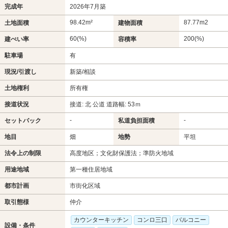
完成年
2026年7月築
98.42m²
87.77m
2
土地面積
建物面積
60(%)
200(%)
建ぺい率
容積率
駐車場
有
現況/引渡し
新築/相談
土地権利
所有権
接道状況
接道: 北 公道 道路幅: 53ｍ
-
-
セットバック
私道負担面積
地目
畑
地勢
平坦
法令上の制限
高度地区；文化財保護法；準防火地域
用途地域
第一種住居地域
都市計画
市街化区域
取引態様
仲介
カウンターキッチン
コンロ三口
バルコニー
設備・条件