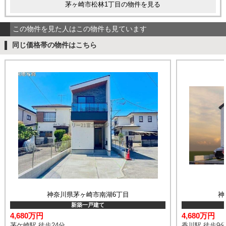
茅ヶ崎市松林1丁目の物件を見る
この物件を見た人はこの物件も見ています
同じ価格帯の物件はこちら
神奈川県茅ヶ崎市南湖6丁目
神
新築一戸建て
4,680万円
4,680万円
茅ケ崎駅 徒歩24分
香川駅 徒歩9