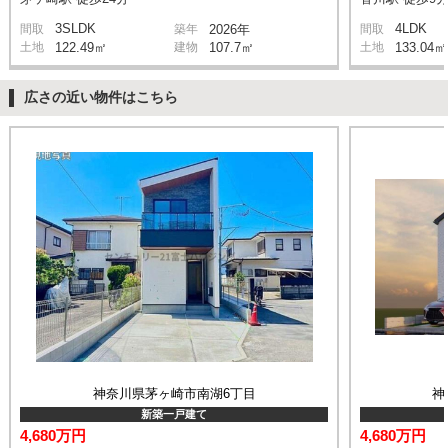
3SLDK
4LDK
間取
築年
2026年
間取
土地
122.49㎡
建物
107.7㎡
土地
133.04㎡
広さの近い物件はこちら
神奈川県茅ヶ崎市南湖6丁目
神
新築一戸建て
4,680万円
4,680万円