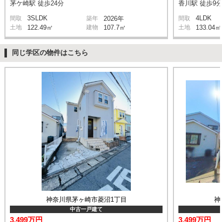
茅ケ崎駅 徒歩24分
香川駅 徒歩9
3SLDK
4LDK
間取
築年
2026年
間取
土地
122.49㎡
建物
107.7㎡
土地
133.04㎡
同じ学区の物件はこちら
神奈川県茅ヶ崎市菱沼1丁目
神
中古一戸建て
3,499万円
3,499万円