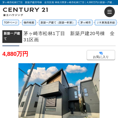
茅ヶ崎市松林1丁目 新築戸建20号棟 全31区画 神奈川県茅ヶ崎市松林1丁目｜4,880万円の新築一戸建て｜センチュリー21富士ハウジング
TOPページ
物件検索
新築一戸建て（新築一軒家）
茅ヶ崎市
ＪＲ東海道本線
茅ヶ崎市松林1丁目 新築戸建20号棟 全
新築一戸建
て
31区画
4,880万円
お気に入り