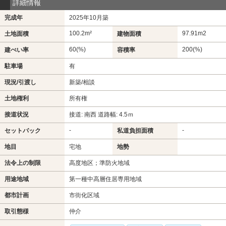
詳細情報
完成年
2025年10月築
100.2m²
97.91m
2
土地面積
建物面積
60(%)
200(%)
建ぺい率
容積率
駐車場
有
現況/引渡し
新築/相談
土地権利
所有権
接道状況
接道: 南西 道路幅: 4.5ｍ
-
-
セットバック
私道負担面積
地目
宅地
地勢
法令上の制限
高度地区；準防火地域
用途地域
第一種中高層住居専用地域
都市計画
市街化区域
取引態様
仲介