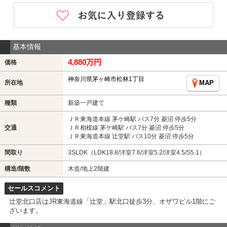
基本情報
4,880万円
価格
神奈川県茅ヶ崎市松林1丁目
所在地
MAP
種類
新築一戸建て
ＪＲ東海道本線 茅ケ崎駅 バス7分 菱沼 停歩5分
交通
ＪＲ相模線 茅ケ崎駅 バス7分 菱沼 停歩5分
ＪＲ東海道本線 辻堂駅 バス10分 菱沼 停歩5分
間取り
3SLDK（LDK18.8/洋室7.6/洋室5.2/洋室4.5/S5.1）
構造/階数
木造/地上2階建
セールスコメント
辻堂北口店はJR東海道線「辻堂」駅北口徒歩3分、オザワビル1階にご
ざいます。