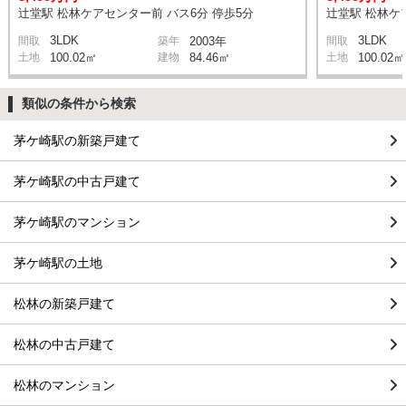
辻堂駅 松林ケアセンター前 バス6分 停歩5分
辻堂駅 松林ケ
3LDK
3LDK
間取
築年
2003年
間取
土地
100.02㎡
建物
84.46㎡
土地
100.02㎡
類似の条件から検索
茅ケ崎駅の新築戸建て
茅ケ崎駅の中古戸建て
茅ケ崎駅のマンション
茅ケ崎駅の土地
松林の新築戸建て
松林の中古戸建て
松林のマンション