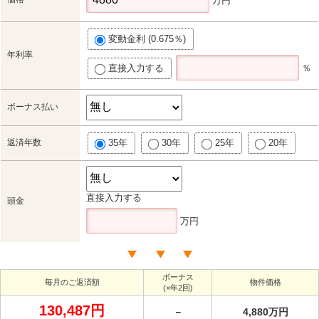
万円
変動金利 (0.675％)
年利率
直接入力する
％
ボーナス払い
返済年数
35年
30年
25年
20年
直接入力する
頭金
万円
ボーナス
毎月のご返済額
物件価格
(×年2回)
130,487円
－
4,880万円