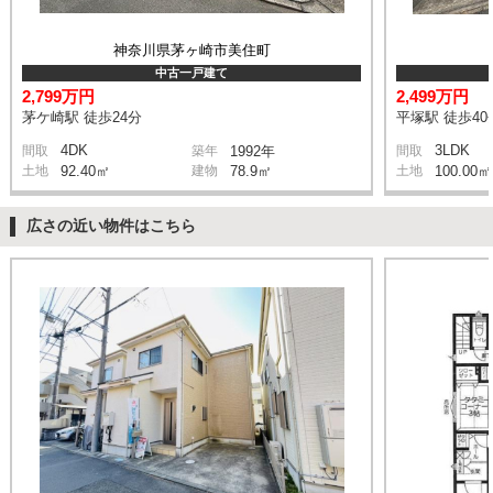
神奈川県茅ヶ崎市美住町
中古一戸建て
2,799万円
2,499万円
茅ケ崎駅 徒歩24分
平塚駅 徒歩40
4DK
3LDK
間取
築年
1992年
間取
土地
92.40㎡
建物
78.9㎡
土地
100.00㎡
広さの近い物件はこちら