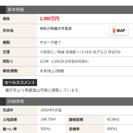
基本情報
2,380万円
価格
神奈川県藤沢市葛原
所在地
MAP
種類
中古一戸建て
交通
小田急江ノ島線 長後駅 バス14分 谷戸入口 停歩2分
間取り
2LDK（LDK19.2/洋室9/洋室6）
構造/階数
木造/地上2階建
セールスコメント
藤沢市より再建築は可能と聴取しています。
詳細情報
完成年
2002年5月築
186.75m²
82.8m
2
土地面積
建物面積
50(%)
80(%)
建ぺい率
容積率