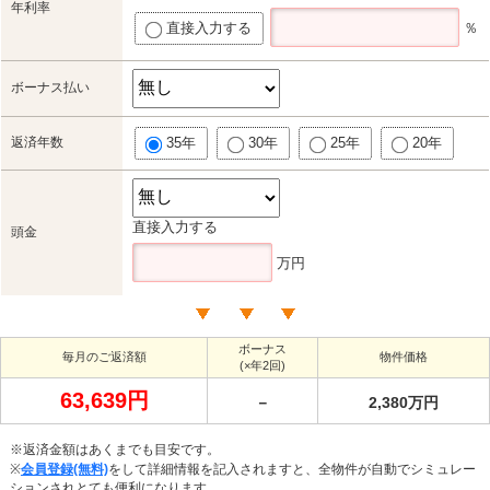
年利率
直接入力する
％
ボーナス払い
返済年数
35年
30年
25年
20年
直接入力する
頭金
万円
ボーナス
毎月のご返済額
物件価格
(×年2回)
63,639円
－
2,380万円
※返済金額はあくまでも目安です。
※
会員登録(無料)
をして詳細情報を記入されますと、全物件が自動でシミュレー
ションされとても便利になります。