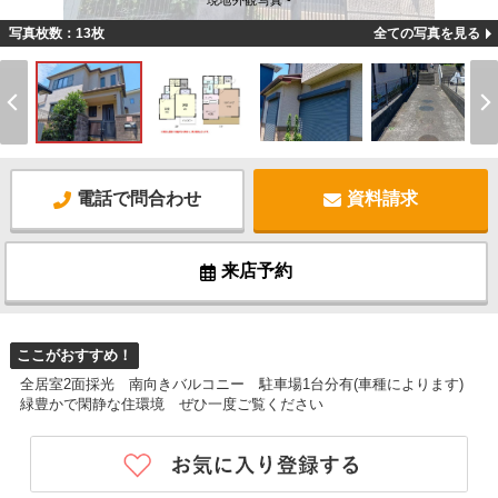
現地外観写真 -
写真枚数：13枚
全ての写真を見る
電話で問合わせ
資料請求
来店予約
ここがおすすめ！
全居室2面採光 南向きバルコニー 駐車場1台分有(車種によります)
緑豊かで閑静な住環境 ぜひ一度ご覧ください