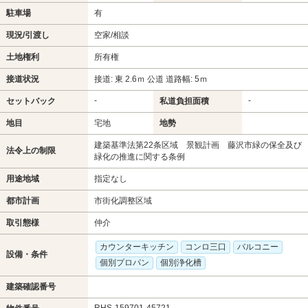
駐車場
有
現況/引渡し
空家/相談
土地権利
所有権
接道状況
接道: 東 2.6ｍ 公道 道路幅: 5ｍ
-
-
セットバック
私道負担面積
地目
宅地
地勢
建築基準法第22条区域 景観計画 藤沢市緑の保全及び
法令上の制限
緑化の推進に関する条例
用途地域
指定なし
都市計画
市街化調整区域
取引態様
仲介
カウンターキッチン
コンロ三口
バルコニー
設備・条件
個別プロパン
個別浄化槽
建築確認番号
RHS-159701-45721