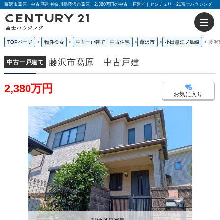
藤沢市葛原 中古戸建 神奈川県藤沢市葛原｜2,380万円の中古一戸建て｜センチュリー21富士ハウジング
TOPページ
物件検索
中古一戸建て・中古住宅
藤沢市
小田急江ノ島線
藤沢
藤沢市葛原 中古戸建
中古一戸建て
2,380万円
お気に入り