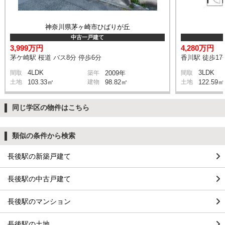
神奈川県茅ヶ崎市ひばりが丘
中古一戸建て
3,999万円
4,280万円
茅ケ崎駅 桜道 バス8分 停歩6分
香川駅 徒歩17
4LDK
3LDK
間取
築年
2009年
間取
土地
103.33㎡
建物
98.82㎡
土地
122.59㎡
同じ学区の物件はこちら
類似の条件から検索
長後駅の新築戸建て
長後駅の中古戸建て
長後駅のマンション
長後駅の土地