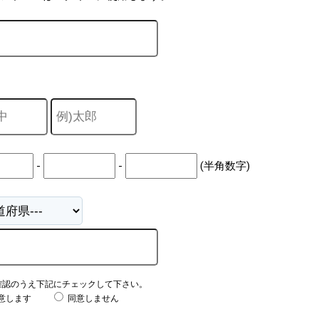
-
-
(半角数字)
確認のうえ下記にチェックして下さい。
意します
同意しません