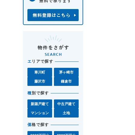
エ
リアで探す
寒川町
茅ヶ崎市
藤沢市
鎌倉市
種
別で探す
新築戸建て
中古戸建て
マンション
土地
価
格で探す