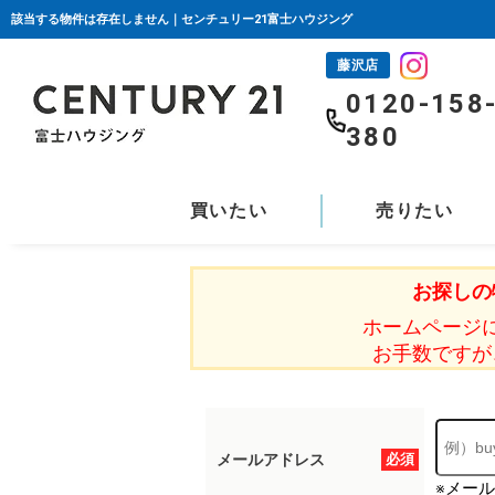
該当する物件は存在しません｜センチュリー21富士ハウジング
藤沢店
0120-158
380
買いたい
売りたい
お探しの
ホームページ
お手数ですが
メールアドレス
必須
※メー