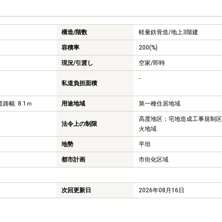
構造/階数
軽量鉄骨造/
地上3階建
容積率
200(%)
現況/引渡し
空家/即時
-
私道負担面積
道路幅: 8.1ｍ
用途地域
第一種住居地域
高度地区；宅地造成工事規制区
法令上の制限
火地域
地勢
平坦
都市計画
市街化区域
次回更新日
2026年08月16日