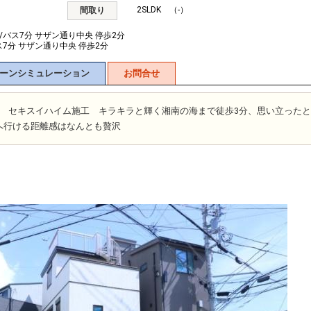
2SLDK （-）
間取り
/バス7分 サザン通り中央 停歩2分
ス7分 サザン通り中央 停歩2分
ーンシミュレーション
お問合せ
建 セキスイハイム施工 キラキラと輝く湘南の海まで徒歩3分、思い立った
へ行ける距離感はなんとも贅沢