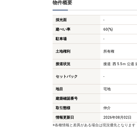
物件概要
採光面
-
建ぺい率
60(%)
駐車場
-
土地権利
所有権
接道状況
接道: 西 5.5ｍ 公道 
セットバック
-
地目
宅地
建築確認番号
取引態様
仲介
情報更新日
2026年08月02日
※各種情報と差異がある場合は現況優先となります