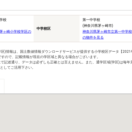
学校
第一中学校
(神奈川県茅ヶ崎市)
中学校区
茅ヶ崎小学校学区の
神奈川県茅ヶ崎市立第一中学校
の物件を見る
区)情報は、国土数値情報ダウンロードサービスが提供する小学校区データ【2021
のですので、記載情報が現在の学区域と異なる場合がございます。
上で記述通り、データは必ずしも正確とは言えません。また、通学区域(学区)は毎年
としてご活用下さい。