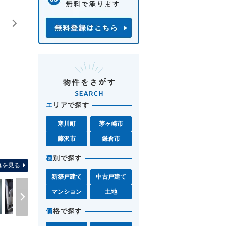
エ
リアで探す
寒川町
茅ヶ崎市
藤沢市
鎌倉市
間取り図 お気軽に辻堂北口店0120
種
別で探す
真を見る
新築戸建て
中古戸建て
マンション
土地
価
格で探す