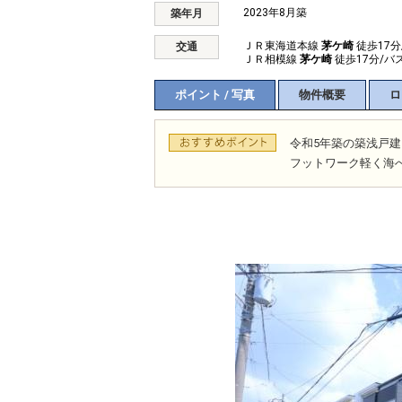
2023年8月築
築年月
ＪＲ東海道本線
茅ケ崎
徒歩17分
交通
ＪＲ相模線
茅ケ崎
徒歩17分/バ
ポイント / 写真
物件概要
ロ
令和5年築の築浅戸
フットワーク軽く海