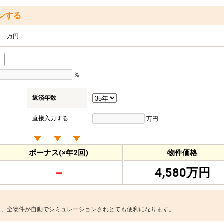
ンする
万円
％
返済年数
直接入力する
万円
ボーナス(×年2回)
物件価格
－
4,580万円
と、全物件が自動でシミュレーションされとても便利になります。