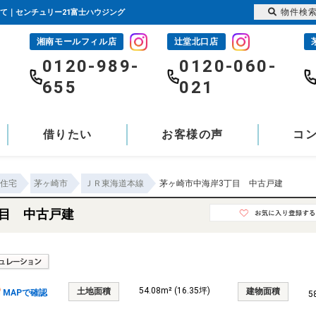
物件検
建て｜センチュリー21富士ハウジング
湘南モールフィル店
辻堂北口店
-
0120-989-
0120-060-
655
021
借りたい
お客様の声
コ
住宅
茅ヶ崎市
ＪＲ東海道本線
茅ヶ崎市中海岸3丁目 中古戸建
丁目 中古戸建
54.08m² (16.35坪)
土地面積
建物面積
MAPで確認
5