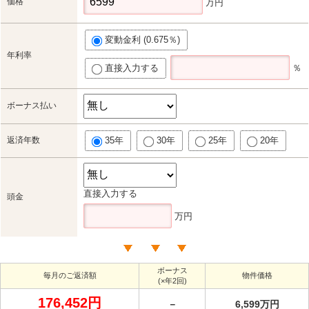
価格
万円
変動金利 (0.675％)
年利率
直接入力する
％
ボーナス払い
返済年数
35年
30年
25年
20年
直接入力する
頭金
万円
ボーナス
毎月のご返済額
物件価格
(×年2回)
176,452円
－
6,599万円