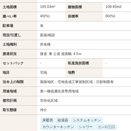
165.03m²
108.95m
2
土地面積
建物面積
40(%)
80(%)
建ぺい率
容積率
駐車場
有
現況/引渡し
新築/相談
土地権利
所有権
接道状況
接道: 東 公道 道路幅: 4.5ｍ
-
-
セットバック
私道負担面積
地目
宅地
地勢
法令上の制限
風致地区；宅地造成工事規制区域；日影制限有
用途地域
第一種低層住居専用地域
都市計画
市街化区域
取引態様
仲介
床暖房
給湯器
システムキッチン
カウンターキッチン
シャワー
コンロ三口