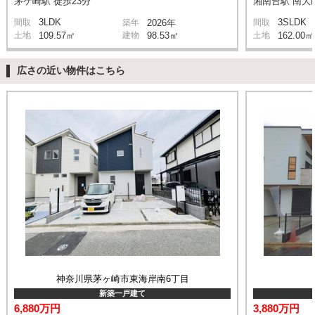
茅ケ崎駅 徒歩23分
湘南台駅 南大山
3LDK
3SLDK
間取
築年
2026年
間取
土地
109.57㎡
建物
98.53㎡
土地
162.00㎡
広さの近い物件はこちら
神奈川県茅ヶ崎市東海岸南6丁目
新築一戸建て
6,880万円
3,880万円