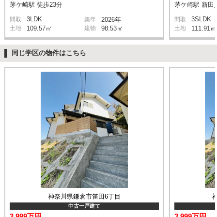
茅ケ崎駅 徒歩23分
茅ケ崎駅 新田入
3LDK
3SLDK
間取
築年
2026年
間取
土地
109.57㎡
建物
98.53㎡
土地
111.91㎡
同じ学区の物件はこちら
神奈川県鎌倉市笛田6丁目
中古一戸建て
3,999万円
3,999万円