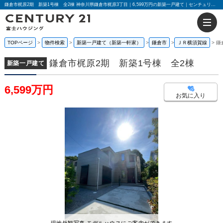
鎌倉市梶原2期 新築1号棟 全2棟 神奈川県鎌倉市梶原3丁目｜6,599万円の新築一戸建て｜センチュリー21富士ハウジング
TOPページ
物件検索
新築一戸建て（新築一軒家）
鎌倉市
ＪＲ横須賀線
鎌
鎌倉市梶原2期 新築1号棟 全2棟
新築一戸建て
6,599万円
お気に入り