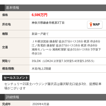
基本情報
6,599万円
価格
神奈川県鎌倉市梶原3丁目
所在地
MAP
種類
新築一戸建て
ＪＲ横須賀線 鎌倉駅 徒歩27分/バス16分 梶原 停歩8分
江ノ島電鉄 鎌倉駅 徒歩27分/バス16分 梶原 停歩8分
交通
湘南モノレール 湘南町屋駅 徒歩31分/バス8分 S字坂下
停歩1分
間取り
3SLDK（LDK24.1/洋室7.3/洋室5.4/洋室5.2/S5.5）
構造/階数
木造/地上2階建
セールスコメント
センチュリー21富士ハウジング藤沢店は藤沢駅北口徒歩3分、提携駐車
場がございます
詳細情報
完成年
2026年4月築