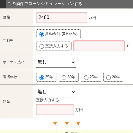
この物件でローンシミュレーションする
価格
万円
変動金利 (0.675％)
年利率
直接入力する
％
ボーナス払い
返済年数
35年
30年
25年
20年
直接入力する
頭金
万円
ボーナス