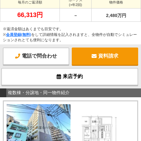
毎月のご返済額
物件価格
(×年2回)
66,313円
－
2,480万円
※返済金額はあくまでも目安です。
※
会員登録(無料)
をして詳細情報を記入されますと、全物件が自動でシミュレー
ションされとても便利になります。
電話で問合わせ
資料請求
来店予約
複数棟・分譲地・同一物件紹介