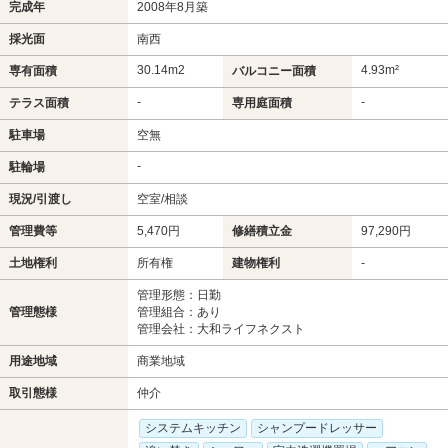
完成年
2008年8月築
採光面
南西
30.14m
2
4.93m²
専有面積
バルコニー面積
-
-
テラス面積
専用庭面積
駐車場
空無
-
駐輪場
現況/引渡し
空室/相談
管理費等
5,470円
修繕積立金
97,290円
土地権利
所有権
建物権利
-
管理形態：日勤
管理態様
管理組合：あり
管理会社：大和ライフネクスト
用途地域
商業地域
取引態様
仲介
システムキッチン
シャンプードレッサー