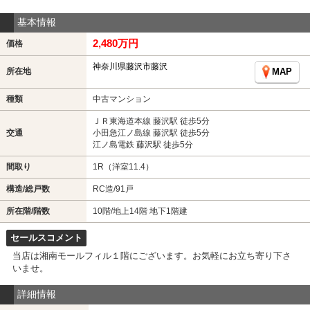
基本情報
2,480万円
価格
神奈川県藤沢市藤沢
所在地
MAP
種類
中古マンション
ＪＲ東海道本線 藤沢駅 徒歩5分
交通
小田急江ノ島線 藤沢駅 徒歩5分
江ノ島電鉄 藤沢駅 徒歩5分
間取り
1R（洋室11.4）
構造/総戸数
RC造/91戸
所在階/階数
10階/地上14階 地下1階建
セールスコメント
当店は湘南モールフィル１階にございます。お気軽にお立ち寄り下さ
いませ。
詳細情報