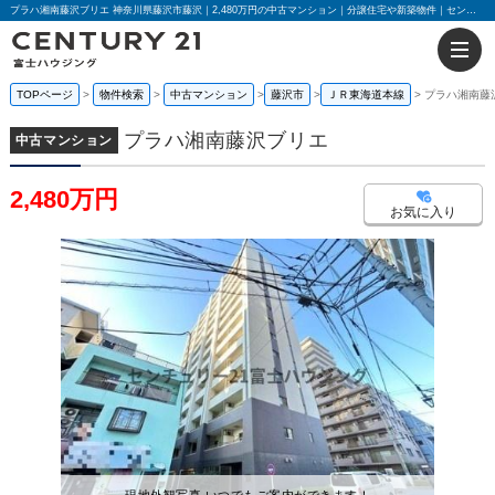
プラハ湘南藤沢ブリエ 神奈川県藤沢市藤沢｜2,480万円の中古マンション｜分譲住宅や新築物件｜センチュリー21富士ハウジング
TOPページ
物件検索
中古マンション
藤沢市
ＪＲ東海道本線
プラハ湘南藤
プラハ湘南藤沢ブリエ
中古マンション
2,480万円
お気に入り