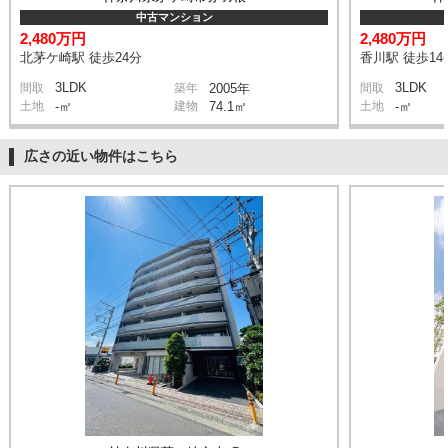
中古マンション
2,480万円
2,480万円
北茅ケ崎駅 徒歩24分
香川駅 徒歩14
3LDK
3LDK
間取
築年
2005年
間取
土地
-㎡
建物
74.1㎡
土地
-㎡
広さの近い物件はこちら