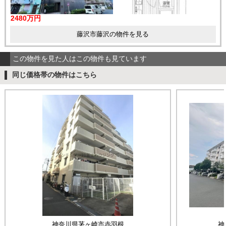
2480万円
藤沢市藤沢の物件を見る
この物件を見た人はこの物件も見ています
同じ価格帯の物件はこちら
神奈川県茅ヶ崎市赤羽根
神