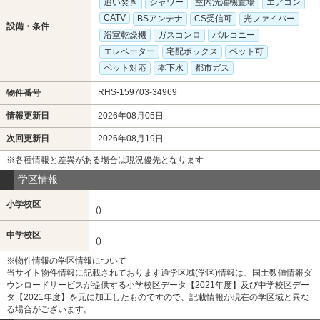
追い焚き
シャワー
室内洗濯機置場
エアコン
CATV
BSアンテナ
CS受信可
光ファイバー
設備・条件
浴室乾燥機
ガスコンロ
バルコニー
エレベーター
宅配ボックス
ペット可
ペット対応
本下水
都市ガス
RHS-159703-34969
物件番号
情報更新日
2026年08月05日
次回更新日
2026年08月19日
※各種情報と差異がある場合は現況優先となります
学区情報
小学校区
()
中学校区
()
※物件情報の学区情報について
当サイト物件情報に記載されております通学区域(学区)情報は、国土数値情報ダ
ウンロードサービスが提供する小学校区データ【2021年度】及び中学校区デー
タ【2021年度】を元に加工したものですので、記載情報が現在の学区域と異な
る場合がございます。