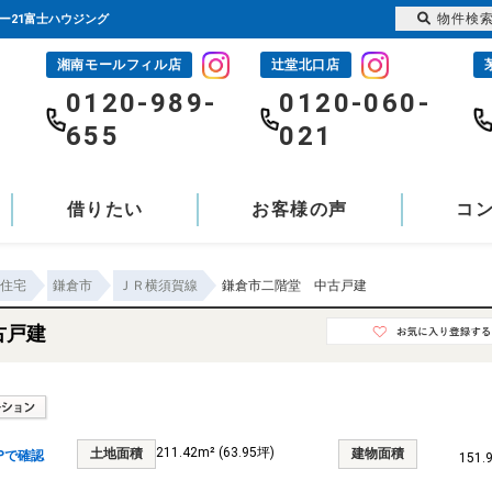
物件検
ー21富士ハウジング
湘南モールフィル店
辻堂北口店
-
0120-989-
0120-060-
655
021
借りたい
お客様の声
コ
住宅
鎌倉市
ＪＲ横須賀線
鎌倉市二階堂 中古戸建
古戸建
211.42m² (63.95坪)
土地面積
建物面積
Pで確認
151.