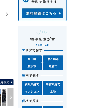
エ
リアで探す
寒川町
茅ヶ崎市
藤沢市
鎌倉市
間取り図 お気軽に湘南モール
種
別で探す
真を見る
新築戸建て
中古戸建て
マンション
土地
価
格で探す