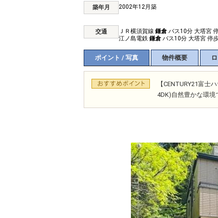
2002年12月築
築年月
ＪＲ横須賀線
鎌倉
バス10分 大塔宮 
交通
江ノ島電鉄
鎌倉
バス10分 大塔宮 停歩
ポイント / 写真
物件概要
ロ
【CENTURY21富
4DK)自然豊かな環境