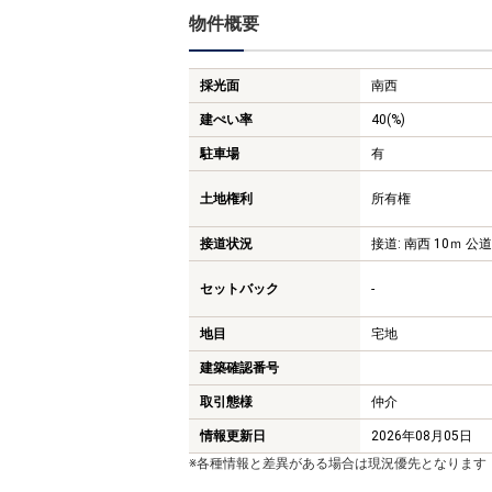
物件概要
採光面
南西
建ぺい率
40(%)
駐車場
有
土地権利
所有権
接道状況
接道: 南西 10ｍ 公道
セットバック
-
地目
宅地
建築確認番号
取引態様
仲介
情報更新日
2026年08月05日
※各種情報と差異がある場合は現況優先となります