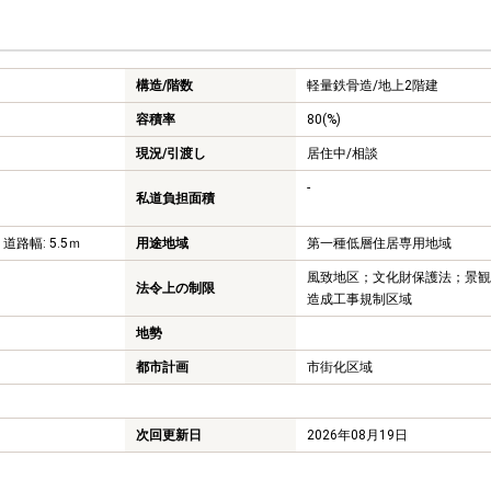
構造/階数
軽量鉄骨造/
地上2階建
容積率
80(%)
現況/引渡し
居住中/相談
-
私道負担面積
 道路幅: 5.5ｍ
用途地域
第一種低層住居専用地域
風致地区；文化財保護法；景観
法令上の制限
造成工事規制区域
地勢
都市計画
市街化区域
次回更新日
2026年08月19日