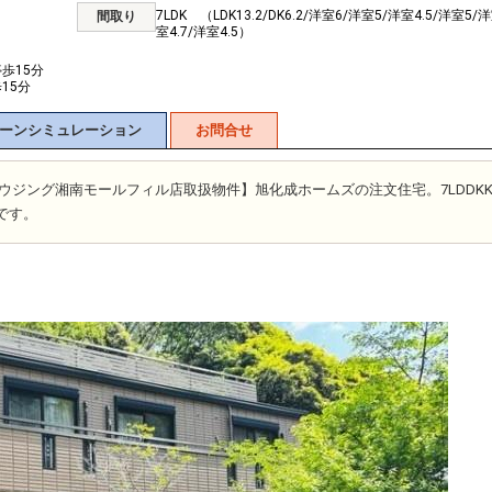
7LDK （LDK13.2/DK6.2/洋室6/洋室5/洋室4.5/洋室5/洋
間取り
室4.7/洋室4.5）
停歩15分
15分
ーンシミュレーション
お問合せ
士ハウジング湘南モールフィル店取扱物件】旭化成ホームズの注文住宅。7LDDKK(
です。