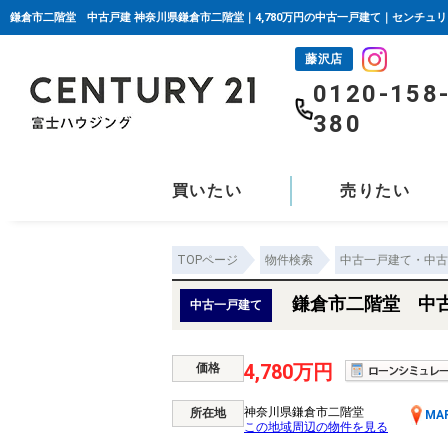
鎌倉市二階堂 中古戸建 神奈川県鎌倉市二階堂｜4,780万円の中古一戸建て｜センチュリ
藤沢店
0120-158
380
買いたい
売りたい
TOPページ
物件検索
中古一戸建て・中古
鎌倉市二階堂 中
中古一戸建て
4,780万円
価格
神奈川県鎌倉市二階堂
所在地
MA
この地域周辺の物件を見る