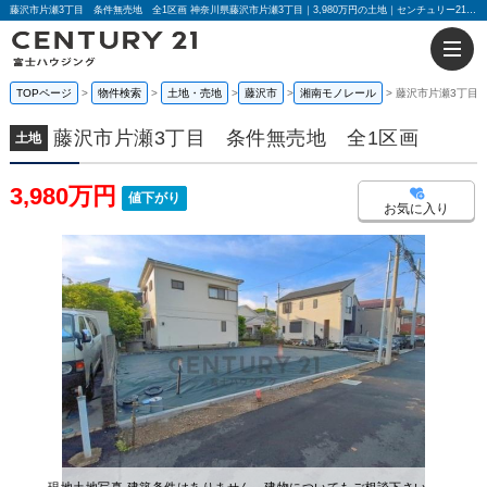
藤沢市片瀬3丁目 条件無売地 全1区画 神奈川県藤沢市片瀬3丁目｜3,980万円の土地｜センチュリー21富士ハウジング
TOPページ
物件検索
土地・売地
藤沢市
湘南モノレール
藤沢市片瀬3丁目
藤沢市片瀬3丁目 条件無売地 全1区画
土地
3,980万円
値下がり
お気に入り