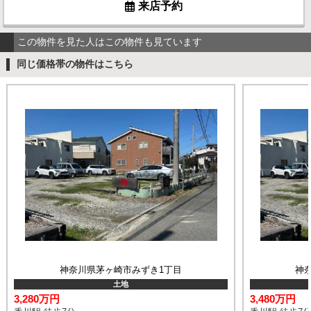
来店予約
この物件を見た人はこの物件も見ています
同じ価格帯の物件はこちら
神奈川県茅ヶ崎市みずき1丁目
神
土地
3,280万円
3,480万円