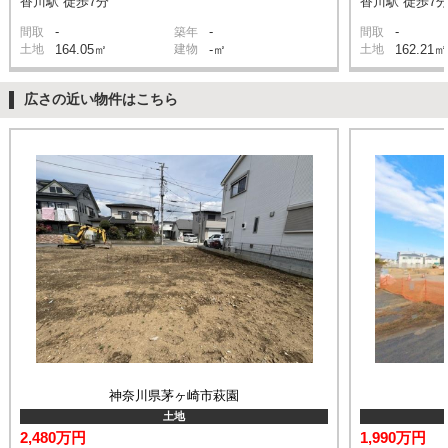
香川駅 徒歩7分
香川駅 徒歩7
-
-
-
間取
築年
間取
土地
164.05㎡
建物
-㎡
土地
162.21㎡
広さの近い物件はこちら
神奈川県茅ヶ崎市萩園
土地
2,480万円
1,990万円