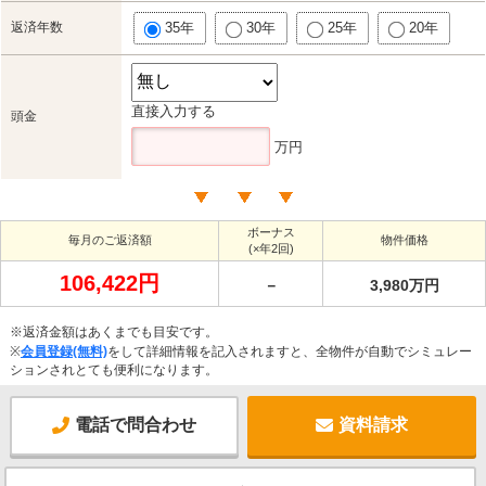
返済年数
35年
30年
25年
20年
直接入力する
頭金
万円
ボーナス
毎月のご返済額
物件価格
(×年2回)
106,422円
－
3,980万円
※返済金額はあくまでも目安です。
※
会員登録(無料)
をして詳細情報を記入されますと、全物件が自動でシミュレー
ションされとても便利になります。
電話で問合わせ
資料請求