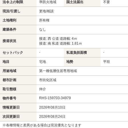
法令上の制限
準防火地域
国土法届出
不要
現況/引渡し
更地/相談
土地権利
所有権
建築条件
なし
接道: 西 公道 道路幅: 4ｍ
接道状況
接道: 南 私道 道路幅: 1.81ｍ
-
-
セットバック
私道負担面積
地目
宅地
地勢
平坦
用途地域
第一種低層住居専用地域
都市計画
市街化区域
取引態様
仲介
RHS-159703-34979
物件番号
情報更新日
2026年08月10日
次回更新日
2026年08月24日
※各種情報と差異がある場合は現況優先となります