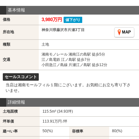
基本情報
3,980万円
価格
値下がり
神奈川県藤沢市片瀬3丁目
所在地
MAP
種類
土地
湘南モノレール 湘南江の島駅 徒歩5分
交通
江ノ島電鉄 江ノ島駅 徒歩7分
小田急江ノ島線 片瀬江ノ島駅 徒歩12分
セールスコメント
当店は湘南モールフィル１階にございます。お気軽にお立ち寄り下さ
いませ。
詳細情報
土地面積
115.5m² (34.93坪)
坪単価
113.91万円 /坪
50(%)
80(%)
建ぺい率
容積率