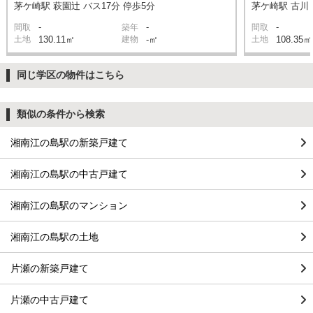
茅ケ崎駅 萩園辻 バス17分 停歩5分
茅ケ崎駅 古川 
-
-
-
間取
築年
間取
土地
130.11㎡
建物
-㎡
土地
108.35㎡
同じ学区の物件はこちら
類似の条件から検索
湘南江の島駅の新築戸建て
湘南江の島駅の中古戸建て
湘南江の島駅のマンション
湘南江の島駅の土地
片瀬の新築戸建て
片瀬の中古戸建て