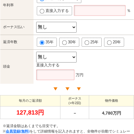
年利率
直接入力する
％
ボーナス払い
返済年数
35年
30年
25年
20年
直接入力する
頭金
万円
ボーナス
毎月のご返済額
物件価格
(×年2回)
127,813円
－
4,780万円
※返済金額はあくまでも目安です。
※
会員登録(無料)
をして詳細情報を記入されますと、全物件が自動でシミュレー