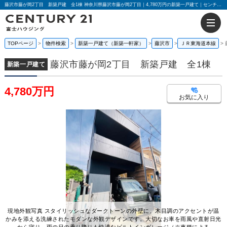
藤沢市藤が岡2丁目 新築戸建 全1棟 神奈川県藤沢市藤が岡2丁目｜4,780万円の新築一戸建て｜センチュリー21富士ハウジング
TOPページ
物件検索
新築一戸建て（新築一軒家）
藤沢市
ＪＲ東海道本線
藤沢市藤が岡2丁目 新築戸建 全1棟
新築一戸建て
4,780万円
お気に入り
現地外観写真 スタイリッシュなダークトーンの外壁に、木目調のアクセントが温
かみを添える洗練されたモダンな外観デザインです。大切なお車を雨風や直射日光