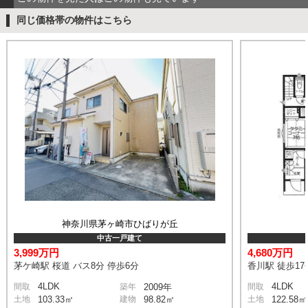
同じ価格帯の物件はこちら
神奈川県茅ヶ崎市ひばりが丘
中古一戸建て
3,999万円
4,680万円
茅ケ崎駅 桜道 バス8分 停歩6分
香川駅 徒歩17
4LDK
4LDK
間取
築年
2009年
間取
土地
103.33㎡
建物
98.82㎡
土地
122.58㎡