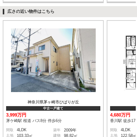
広さの近い物件はこちら
神奈川県茅ヶ崎市ひばりが丘
中古一戸建て
3,999万円
4,680万円
茅ケ崎駅 桜道 バス8分 停歩6分
香川駅 徒歩17
4LDK
4LDK
間取
築年
2009年
間取
土地
103.33㎡
建物
98.82㎡
土地
122.58㎡