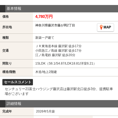
基本情報
4,780万円
価格
神奈川県藤沢市藤が岡2丁目
所在地
MAP
種類
新築一戸建て
ＪＲ東海道本線 藤沢駅 徒歩17分
交通
小田急江ノ島線 藤沢駅 徒歩17分
江ノ島電鉄 藤沢駅 徒歩20分
間取り
1SLDK（S6.1/S4.87/LDK18.81/洋室6.21）
構造/階数
木造/地上2階建
セールスコメント
センチュリー21富士ハウジング藤沢店は藤沢駅北口徒歩3分、提携駐車
場がございます
詳細情報
完成年
2026年5月築