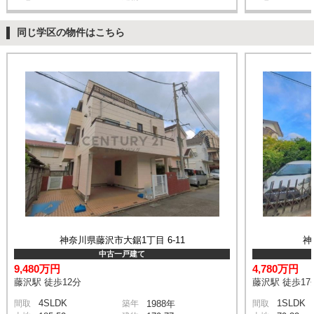
同じ学区の物件はこちら
神奈川県藤沢市大鋸1丁目 6-11
神
中古一戸建て
9,480万円
4,780万円
藤沢駅 徒歩12分
藤沢駅 徒歩17
4SLDK
1SLDK
間取
築年
1988年
間取