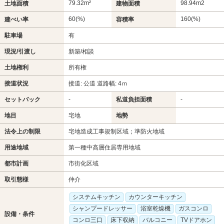
79.32m²
98.94m
2
土地面積
建物面積
60(%)
160(%)
建ぺい率
容積率
駐車場
有
現況/引渡し
新築/相談
土地権利
所有権
接道状況
接道: 公道 道路幅: 4ｍ
-
-
セットバック
私道負担面積
地目
宅地
地勢
法令上の制限
宅地造成工事規制区域；準防火地域
用途地域
第一種中高層住居専用地域
都市計画
市街化区域
取引態様
仲介
システムキッチン
カウンターキッチン
シャンプードレッサー
浴室乾燥機
ガスコンロ
設備・条件
コンロ三口
床下収納
バルコニー
TVドアホン