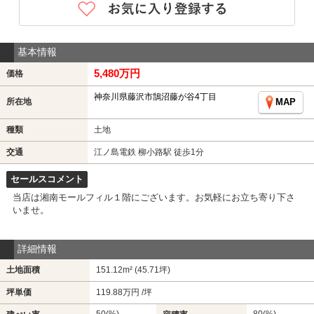
基本情報
5,480万円
価格
神奈川県藤沢市鵠沼藤が谷4丁目
所在地
MAP
種類
土地
交通
江ノ島電鉄 柳小路駅 徒歩1分
セールスコメント
当店は湘南モールフィル１階にございます。お気軽にお立ち寄り下さ
いませ。
詳細情報
土地面積
151.12m² (45.71坪)
坪単価
119.88万円 /坪
50(%)
80(%)