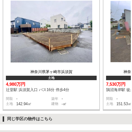
神奈川県茅ヶ崎市浜須賀
神奈
土地
4,980万円
7,530万円
辻堂駅 浜須賀入口 バス16分 停歩4分
鵠沼海岸駅 徒
-
-
-
間取
築年
間取
土地
142.94㎡
建物
-㎡
土地
151.53㎡
同じ学区の物件はこちら