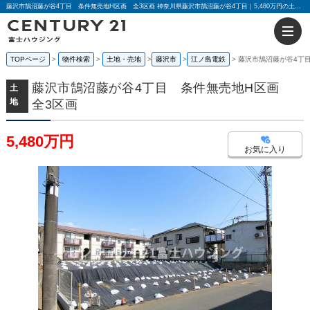
藤沢市鵠沼藤が谷4丁目 条件無売地H区画 全3区画 神奈川県藤沢市鵠沼藤が谷4丁目｜5,480万円の土地｜センチュリー21富士ハウジング
TOPページ
物件検索
土地・売地
藤沢市
江ノ島電鉄
藤沢市鵠沼藤が谷4丁
藤沢市鵠沼藤が谷4丁目 条件無売地H区画
土
地
全3区画
5,480万円
お気に入り