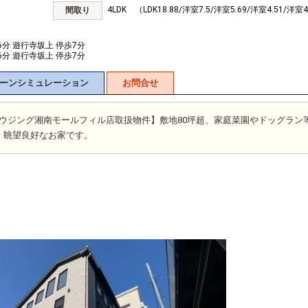
4LDK （LDK18.88/洋室7.5/洋室5.69/洋室4.51/洋室4
間取り
6分 遊行寺坂上 停歩7分
6分 遊行寺坂上 停歩7分
ーンシミュレーション
お問合せ
富士ハウジング湘南モールフィル店取扱物件】敷地80坪超、家庭菜園やドッグラン
。眺望良好なお家です。