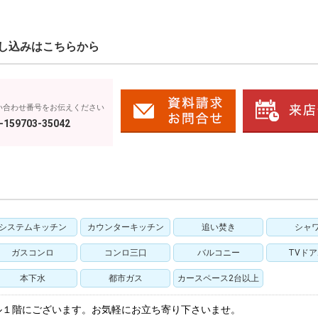
し込みはこちらから
い合わせ番号をお伝えください
-159703-35042
システムキッチン
カウンターキッチン
追い焚き
シャ
ガスコンロ
コンロ三口
バルコニー
TVド
本下水
都市ガス
カースペース2台以上
ル１階にございます。お気軽にお立ち寄り下さいませ。