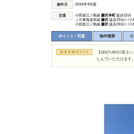
2026年4月築
築年月
小田急江ノ島線
藤沢本町
徒歩23分
交通
ＪＲ東海道本線
藤沢
徒歩29分/バス
小田急江ノ島線
藤沢
徒歩29分/バス
ポイント / 写真
物件概要
ロ
【CENTURY21
しんでいただけます