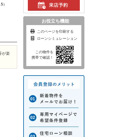
.5）
お役立ち機能
このページを印刷する
ローンシミュレーション
この物件を
等が楽
携帯で確認！