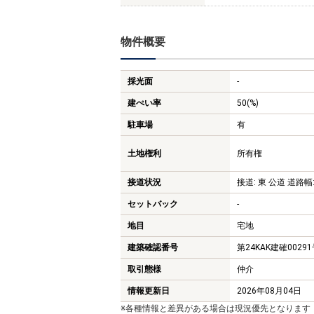
物件概要
採光面
-
建ぺい率
50(%)
駐車場
有
土地権利
所有権
接道状況
接道: 東 公道 道路幅:
セットバック
-
地目
宅地
建築確認番号
第24KAK建確0029
取引態様
仲介
情報更新日
2026年08月04日
※各種情報と差異がある場合は現況優先となります