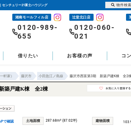
物件検
て｜センチュリー21富士ハウジング
湘南モールフィル店
辻堂北口店
-
0120-989-
0120-060-
655
021
借りたい
お客様の声
コ
一軒家）
藤沢市
小田急江ノ島線
藤沢市西富第3期 新築戸建K棟 全2
新築戸建K棟 全2棟
287.68m² (87.02坪)
土地面積
建物面積
APで確認
103