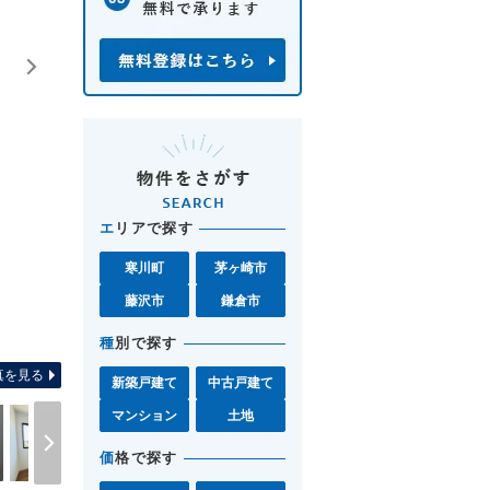
エ
リアで探す
寒川町
茅ヶ崎市
藤沢市
鎌倉市
間取り図 お気軽に湘南モール
種
別で探す
真を見る
新築戸建て
中古戸建て
マンション
土地
価
格で探す