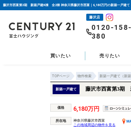
藤沢市西富第3期 新築戸建K棟 全2棟 神奈川県藤沢市西富｜6,180万円の新築一戸建
藤沢店
0120-158
380
買いたい
売りたい
TOPページ
物件検索
新築一戸建て（新築
藤沢市西富第3期 
新築一戸建て
6,180万円
価格
神奈川県藤沢市西富
所在地
M
この地域周辺の物件を見る