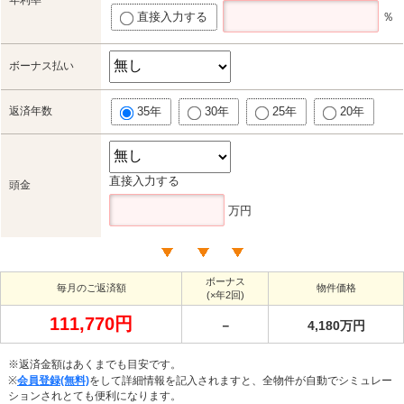
直接入力する
％
ボーナス払い
返済年数
35年
30年
25年
20年
直接入力する
頭金
万円
ボーナス
毎月のご返済額
物件価格
(×年2回)
111,770円
－
4,180万円
※返済金額はあくまでも目安です。
※
会員登録(無料)
をして詳細情報を記入されますと、全物件が自動でシミュレー
ションされとても便利になります。