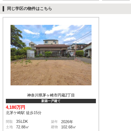
同じ学区の物件はこちら
神奈川県茅ヶ崎市円蔵2丁目
新築一戸建て
4,180万円
北茅ケ崎駅 徒歩15分
3SLDK
間取
築年
2026年
土地
72.88㎡
建物
102.68㎡