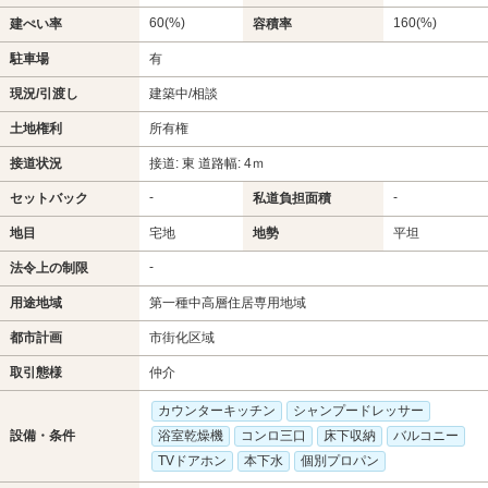
60(%)
160(%)
建ぺい率
容積率
駐車場
有
現況/引渡し
建築中/相談
土地権利
所有権
接道状況
接道: 東 道路幅: 4ｍ
-
-
セットバック
私道負担面積
地目
宅地
地勢
平坦
-
法令上の制限
用途地域
第一種中高層住居専用地域
都市計画
市街化区域
取引態様
仲介
カウンターキッチン
シャンプードレッサー
設備・条件
浴室乾燥機
コンロ三口
床下収納
バルコニー
TVドアホン
本下水
個別プロパン