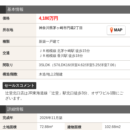
基本情報
4,180万円
価格
神奈川県茅ヶ崎市円蔵2丁目
所在地
MAP
種類
新築一戸建て
ＪＲ相模線 北茅ケ崎駅 徒歩15分
交通
ＪＲ相模線 香川駅 徒歩18分
間取り
3SLDK（S7/LDK16/洋室4.62/洋室5.25/洋室7.06）
構造/階数
木造/地上2階建
セールスコメント
辻堂北口店はJR東海道線「辻堂」駅北口徒歩3分、オザワビル1階にご
ざいます。
詳細情報
完成年
2026年11月築
72.88m²
102.68m
2
土地面積
建物面積