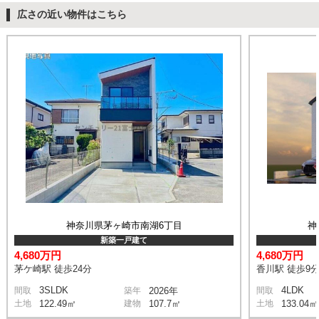
広さの近い物件はこちら
神奈川県茅ヶ崎市南湖6丁目
神
新築一戸建て
4,680万円
4,680万円
茅ケ崎駅 徒歩24分
香川駅 徒歩9
3SLDK
4LDK
間取
築年
2026年
間取
土地
122.49㎡
建物
107.7㎡
土地
133.04㎡