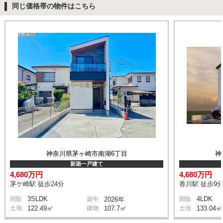
同じ価格帯の物件はこちら
神奈川県茅ヶ崎市南湖6丁目
神
新築一戸建て
4,680万円
4,680万円
茅ケ崎駅 徒歩24分
香川駅 徒歩9
3SLDK
4LDK
間取
築年
2026年
間取
土地
122.49㎡
建物
107.7㎡
土地
133.04㎡