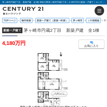
茅ヶ崎市円蔵2丁目 新築戸建 全1棟 神奈川県茅ヶ崎市円蔵2丁目｜4,180万円の新築一戸建て｜センチュリー21富士ハウジング
TOPページ
物件検索
新築一戸建て（新築一軒家）
茅ヶ崎市
ＪＲ相模線
茅
茅ヶ崎市円蔵2丁目 新築戸建 全1棟
新築一戸建て
4,180万円
お気に入り