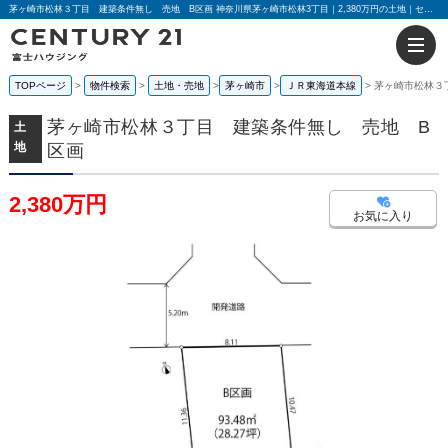
茅ヶ崎市松林３丁目 建築条件無し 売地 B区画 神奈川県茅ヶ崎市松林3丁目｜2,380万円の土地｜センチュリー21富士ハウジング
TOPページ
物件検索
土地・売地
茅ヶ崎市
ＪＲ東海道本線
茅ヶ崎市松林３
茅ヶ崎市松林３丁目 建築条件無し 売地 B
土
地
区画
2,380万円
お気に入り