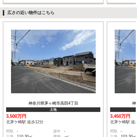
広さの近い物件はこちら
神奈川県茅ヶ崎市高田4丁目
神
土地
3,500万円
3,450万円
北茅ケ崎駅 徒歩12分
北茅ケ崎駅 徒
-
-
-
間取
築年
間取
土地
110.30㎡
建物
-㎡
土地
103.30㎡