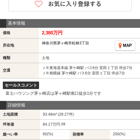
基本情報
2,380万円
価格
神奈川県茅ヶ崎市松林3丁目
所在地
MAP
種類
土地
ＪＲ東海道本線 茅ケ崎駅 バス6分 室田１丁目 停歩7分
交通
ＪＲ相模線 茅ケ崎駅 バス6分 室田１丁目 停歩7分
セールスコメント
富士ハウジング茅ヶ崎店は茅ヶ崎駅南口徒歩1分です
詳細情報
土地面積
93.48m² (28.27坪)
坪単価
84.17万円 /坪
60(%)
200(%)
建ぺい率
容積率