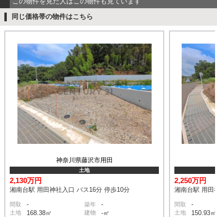
この物件を見た人はこの物件も見ています
同じ価格帯の物件はこちら
神奈川県藤沢市用田
土地
2,130万円
2,250万円
湘南台駅 用田神社入口 バス16分 停歩10分
湘南台駅 用田神
-
-
-
間取
築年
間取
土地
168.38㎡
建物
-㎡
土地
150.93㎡