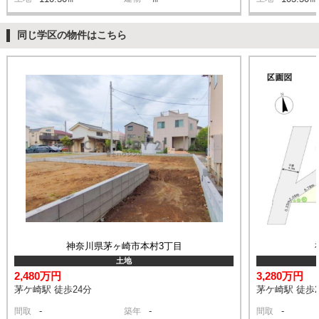
同じ学区の物件はこちら
神奈川県茅ヶ崎市本村3丁目
土地
2,480万円
3,280万円
茅ケ崎駅 徒歩24分
茅ケ崎駅 徒歩2
-
-
-
間取
築年
間取