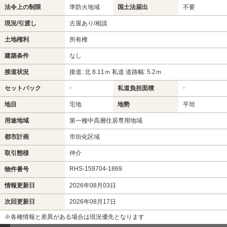
法令上の制限
準防火地域
国土法届出
不要
現況/引渡し
古屋あり/相談
土地権利
所有権
建築条件
なし
接道状況
接道: 北 8.11ｍ 私道 道路幅: 5.2ｍ
-
-
セットバック
私道負担面積
地目
宅地
地勢
平坦
用途地域
第一種中高層住居専用地域
都市計画
市街化区域
取引態様
仲介
RHS-159704-1869
物件番号
情報更新日
2026年08月03日
次回更新日
2026年08月17日
※各種情報と差異がある場合は現況優先となります