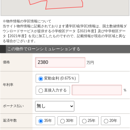
※物件情報の学区情報について
当サイト物件情報に記載されております通学区域(学区)情報は、国土数値情報ダ
ウンロードサービスが提供する小学校区データ【2021年度】及び中学校区デー
タ【2021年度】を元に加工したものですので、記載情報が現在の学区域と異な
る場合がございます。
この物件でローンシミュレーションする
価格
万円
変動金利 (0.675％)
年利率
直接入力する
％
ボーナス払い
返済年数
35年
30年
25年
20年