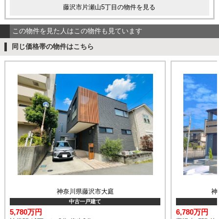
藤沢市片瀬山5丁目の物件を見る
この物件を見た人はこの物件も見ています
同じ価格帯の物件はこちら
神奈川県藤沢市大庭
神
中古一戸建て
5,780万円
6,780万円