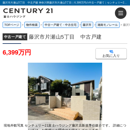
藤沢市片瀬山5丁目 中古戸建 神奈川県藤沢市片瀬山5丁目｜6,399万円の中古一戸建て｜センチュリー21富士ハウジング
TOPページ
物件検索
中古一戸建て・中古住宅
藤沢市
湘南モノレール
藤沢
藤沢市片瀬山5丁目 中古戸建
中古一戸建て
6,399万円
お気に入り
現地外観写真 センチュリー21富士ハウジング藤沢店新規専任媒介です。 詳細につ