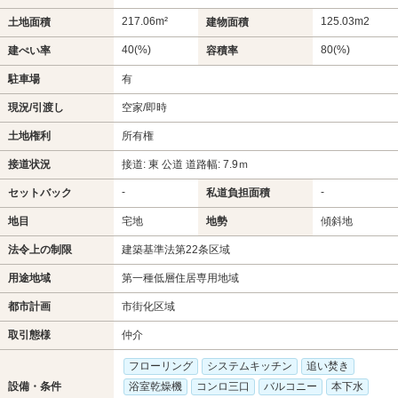
217.06m²
125.03m
2
土地面積
建物面積
40(%)
80(%)
建ぺい率
容積率
駐車場
有
現況/引渡し
空家/即時
土地権利
所有権
接道状況
接道: 東 公道 道路幅: 7.9ｍ
-
-
セットバック
私道負担面積
地目
宅地
地勢
傾斜地
法令上の制限
建築基準法第22条区域
用途地域
第一種低層住居専用地域
都市計画
市街化区域
取引態様
仲介
フローリング
システムキッチン
追い焚き
設備・条件
浴室乾燥機
コンロ三口
バルコニー
本下水