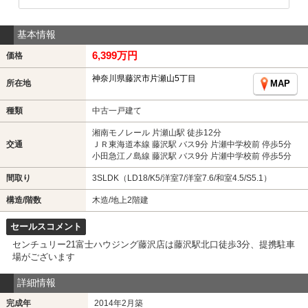
基本情報
6,399万円
価格
神奈川県藤沢市片瀬山5丁目
所在地
MAP
種類
中古一戸建て
湘南モノレール 片瀬山駅 徒歩12分
交通
ＪＲ東海道本線 藤沢駅 バス9分 片瀬中学校前 停歩5分
小田急江ノ島線 藤沢駅 バス9分 片瀬中学校前 停歩5分
間取り
3SLDK（LD18/K5/洋室7/洋室7.6/和室4.5/S5.1）
構造/階数
木造/地上2階建
セールスコメント
センチュリー21富士ハウジング藤沢店は藤沢駅北口徒歩3分、提携駐車
場がございます
詳細情報
完成年
2014年2月築