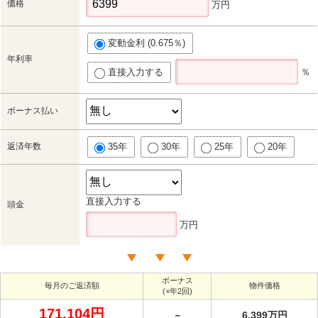
価格
万円
変動金利 (0.675％)
年利率
直接入力する
％
ボーナス払い
返済年数
35年
30年
25年
20年
直接入力する
頭金
万円
ボーナス
毎月のご返済額
物件価格
(×年2回)
171,104円
－
6,399万円