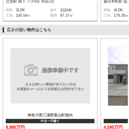
辻堂駅 城下 バス8分 停歩2分
藤沢本町駅 徒
3LDK
4LDK
間取
築年
2020年
間取
土地
100.04㎡
建物
87.27㎡
土地
179.28㎡
広さの近い物件はこちら
神奈川県三浦郡葉山町堀内
中古一戸建て
8,980万円
4,590万円