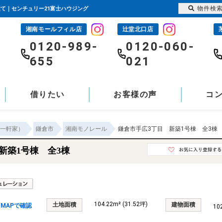
物件検
建て｜センチュリー21富士ハウジング
湘南モールフィル店
辻堂北口店
-
0120-989-
0120-060-
655
021
借りたい
お客様の声
コ
一軒家）
鎌倉市
湘南モノレール
鎌倉市手広3丁目 新築1号棟 全3棟
新築1号棟 全3棟
104.22m² (31.52坪)
土地面積
建物面積
MAPで確認
10