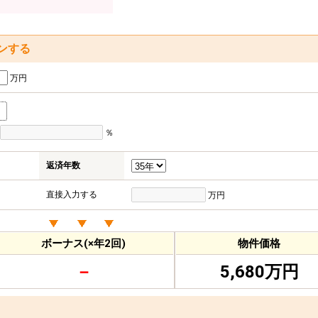
ンする
万円
％
返済年数
直接入力する
万円
ボーナス(×年2回)
物件価格
－
5,680万円