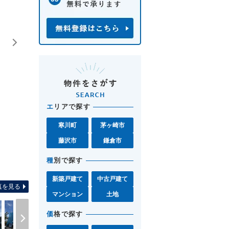
エ
リアで探す
寒川町
茅ヶ崎市
藤沢市
鎌倉市
種
別で探す
間取り
新築戸建て
中古戸建て
真を見る
マンション
土地
価
格で探す