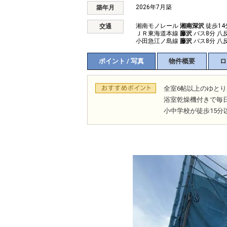
2026年7月築
築年月
湘南モノレール
湘南深沢
徒歩14
交通
ＪＲ東海道本線
藤沢
バス8分 八
小田急江ノ島線
藤沢
バス8分 八
ポイント / 写真
物件概要
ロ
全室6帖以上のゆと
浴室乾燥機付きで毎
小中学校が徒歩15分