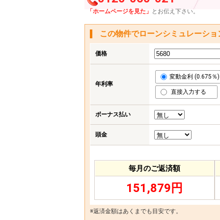
「ホームページを見た」
とお伝え下さい。
この物件でローンシミュレーショ
価格
変動金利 (0.675％)
年利率
直接入力する
ボーナス払い
頭金
毎月のご返済額
151,879円
※返済金額はあくまでも目安です。