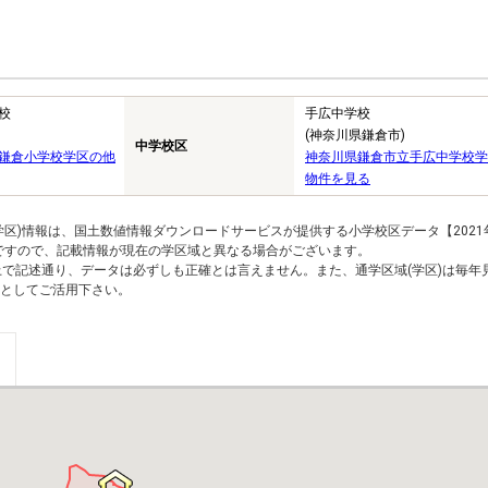
校
手広中学校
(神奈川県鎌倉市)
中学校区
鎌倉小学校学区の他
神奈川県鎌倉市立手広中学校学
物件を見る
区)情報は、国土数値情報ダウンロードサービスが提供する小学校区データ【2021
のですので、記載情報が現在の学区域と異なる場合がございます。
上で記述通り、データは必ずしも正確とは言えません。また、通学区域(学区)は毎年
としてご活用下さい。