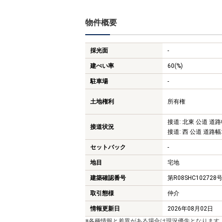
物件概要
採光面
-
建ぺい率
60(%)
駐車場
-
土地権利
所有権
接道: 北東 公道 道路
接道状況
接道: 西 公道 道路幅:
セットバック
-
地目
宅地
建築確認番号
第R08SHC102728
取引態様
仲介
情報更新日
2026年08月02日
※各種情報と差異がある場合は現況優先となります