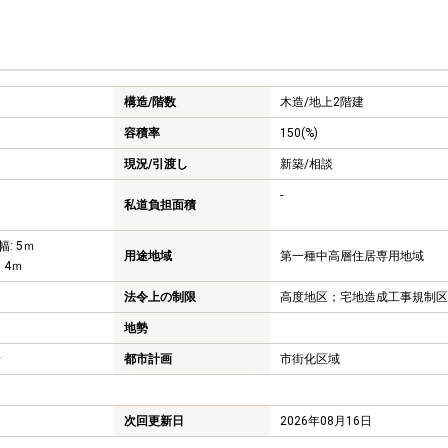
構造/階数
木造/
地上2階建
容積率
150(%)
現況/引渡し
新築/相談
-
私道負担面積
幅: 5ｍ
用途地域
第一種中高層住居専用地域
 4ｍ
法令上の制限
高度地区；宅地造成工事規制区
地勢
号
都市計画
市街化区域
次回更新日
2026年08月16日