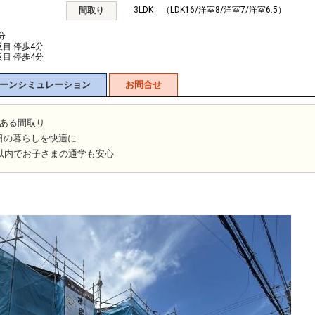
3LDK （LDK16/洋室8/洋室7/洋室6.5）
間取り
分
反目 停歩4分
反目 停歩4分
ーンシミュレーション
お問合せ
りある間取り
日の暮らしを快適に
以内でお子さまの通学も安心