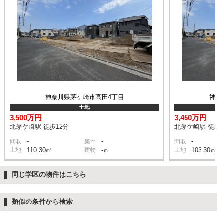
神奈川県茅ヶ崎市高田4丁目
神
土地
3,500万円
3,450万円
北茅ケ崎駅 徒歩12分
北茅ケ崎駅 徒
-
-
-
間取
築年
間取
土地
110.30㎡
建物
-㎡
土地
103.30㎡
同じ学区の物件はこちら
類似の条件から検索