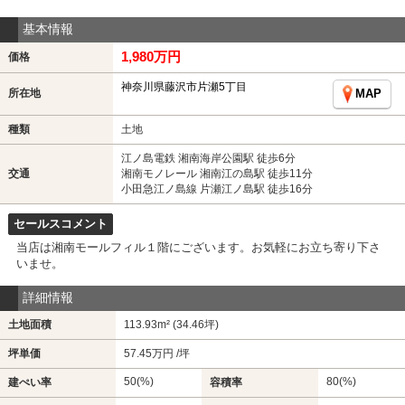
基本情報
1,980万円
価格
神奈川県藤沢市片瀬5丁目
所在地
MAP
種類
土地
江ノ島電鉄 湘南海岸公園駅 徒歩6分
交通
湘南モノレール 湘南江の島駅 徒歩11分
小田急江ノ島線 片瀬江ノ島駅 徒歩16分
セールスコメント
当店は湘南モールフィル１階にございます。お気軽にお立ち寄り下さ
いませ。
詳細情報
土地面積
113.93m² (34.46坪)
坪単価
57.45万円 /坪
50(%)
80(%)
建ぺい率
容積率