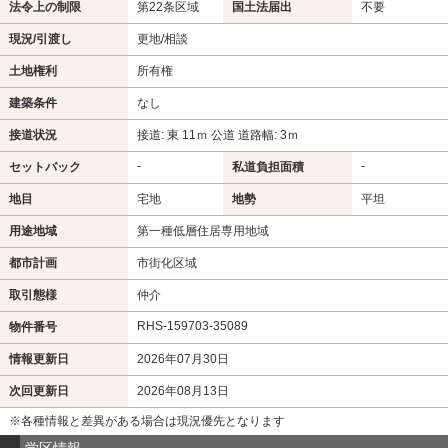
法令上の制限
第22条区域
国土法届出
不要
現況/引渡し
更地/相談
土地権利
所有権
建築条件
なし
接道状況
接道: 東 11ｍ 公道 道路幅: 3ｍ
-
-
セットバック
私道負担面積
地目
宅地
地勢
平坦
用途地域
第一種低層住居専用地域
都市計画
市街化区域
取引態様
仲介
RHS-159703-35089
物件番号
情報更新日
2026年07月30日
次回更新日
2026年08月13日
※各種情報と差異がある場合は現況優先となります
学区情報