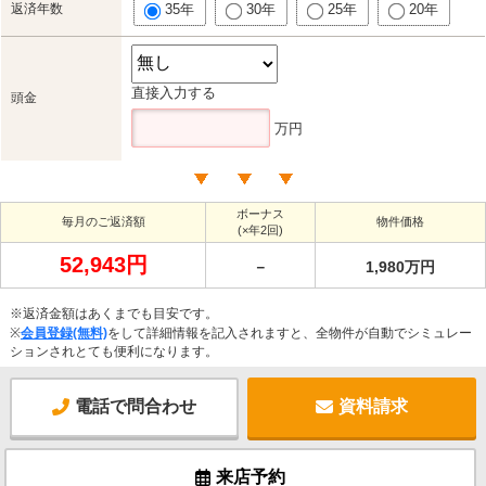
返済年数
35年
30年
25年
20年
直接入力する
頭金
万円
ボーナス
毎月のご返済額
物件価格
(×年2回)
52,943円
－
1,980万円
※返済金額はあくまでも目安です。
※
会員登録(無料)
をして詳細情報を記入されますと、全物件が自動でシミュレー
ションされとても便利になります。
電話で問合わせ
資料請求
来店予約