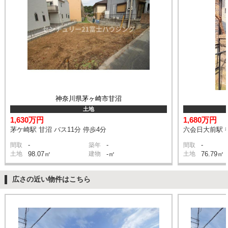
神奈川県茅ヶ崎市甘沼
土地
1,630万円
1,680万円
茅ケ崎駅 甘沼 バス11分 停歩4分
六会日大前駅 
-
-
-
間取
築年
間取
土地
98.07㎡
建物
-㎡
土地
76.79㎡
広さの近い物件はこちら