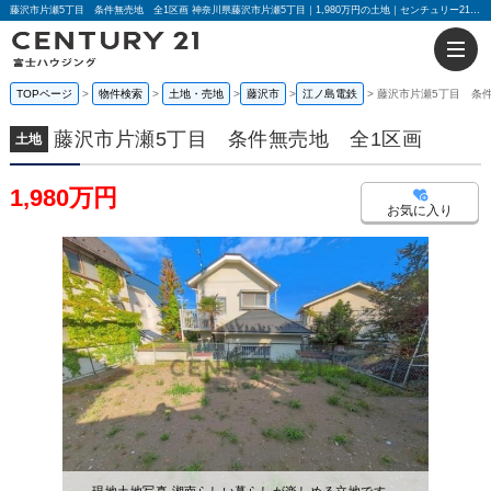
藤沢市片瀬5丁目 条件無売地 全1区画 神奈川県藤沢市片瀬5丁目｜1,980万円の土地｜センチュリー21富士ハウジング
TOPページ
物件検索
土地・売地
藤沢市
江ノ島電鉄
藤沢市片瀬5丁目 条
藤沢市片瀬5丁目 条件無売地 全1区画
土地
1,980万円
お気に入り