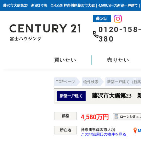
藤沢市大鋸第23 新築2号棟 全4区画 神奈川県藤沢市大鋸｜4,580万円の新築一戸建て
藤沢店
0120-158
380
買いたい
売りたい
TOPページ
物件検索
新築一戸建て（新築
藤沢市大鋸第23 
新築一戸建て
4,580万円
価格
神奈川県藤沢市大鋸
所在地
M
この地域周辺の物件を見る