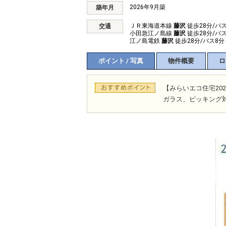
2026年9月築
築年月
ＪＲ東海道本線
藤沢
徒歩28分/バス
交通
小田急江ノ島線
藤沢
徒歩28分/バス
江ノ島電鉄
藤沢
徒歩28分/バス8分
ポイント / 写真
物件概要
ロ
【みらいエコ住宅20
ガラス、ピッキング