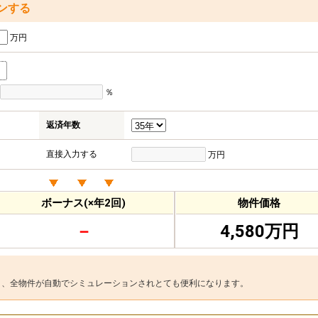
ンする
万円
％
返済年数
直接入力する
万円
ボーナス(×年2回)
物件価格
－
4,580万円
と、全物件が自動でシミュレーションされとても便利になります。