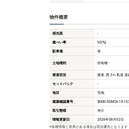
物件概要
採光面
-
建ぺい率
50(%)
駐車場
有
土地権利
所有権
接道状況
接道: 西 3ｍ 私道 道
セットバック
-
地目
宅地
建築確認番号
第KBI-SGM26-10-1
取引態様
仲介
情報更新日
2026年08月02日
※各種情報と差異がある場合は現況優先となります