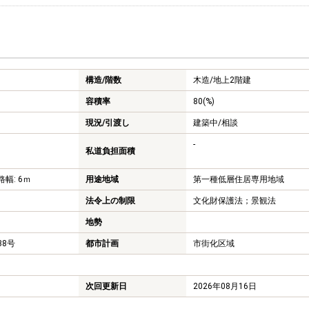
構造/階数
木造/
地上2階建
容積率
80(%)
現況/引渡し
建築中/相談
-
私道負担面積
路幅: 6ｍ
用途地域
第一種低層住居専用地域
法令上の制限
文化財保護法；景観法
地勢
538号
都市計画
市街化区域
次回更新日
2026年08月16日