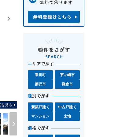
エ
リアで探す
寒川町
茅ヶ崎市
藤沢市
鎌倉市
全体区画図 【みらいエコ住宅2026事
種
別で探す
真を見る
新築戸建て
中古戸建て
マンション
土地
価
格で探す