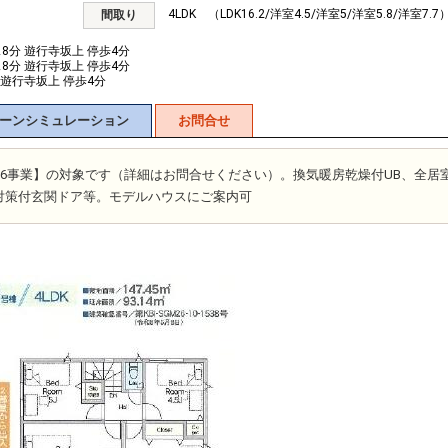
4LDK （LDK16.2/洋室4.5/洋室5/洋室5.8/洋室7.7
間取り
8分 遊行寺坂上 停歩4分
8分 遊行寺坂上 停歩4分
 遊行寺坂上 停歩4分
ーンシミュレーション
お問合せ
26事業】の対象です（詳細はお問合せください）。換気暖房乾燥付UB、全居
対策付玄関ドア等。モデルハウスにご案内可