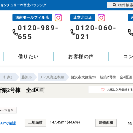
物件検
｜センチュリー21富士ハウジング
湘南モールフィル店
辻堂北口店
-
0120-989-
0120-060-
655
021
借りたい
お客様の声
コ
一軒家）
藤沢市
ＪＲ東海道本線
藤沢市大鋸第23 新築2号棟 全4区画
新築2号棟 全4区画
147.45m² (44.6坪)
土地面積
建物面積
APで確認
93