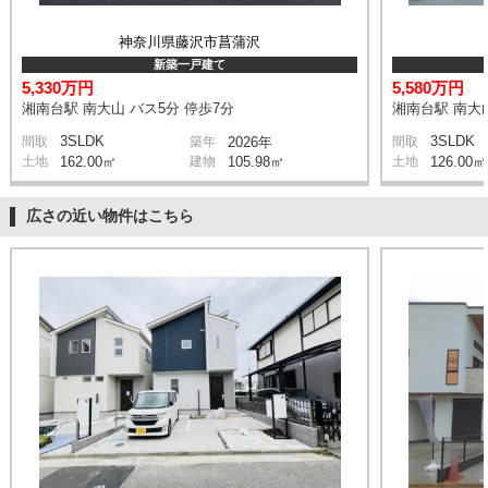
神奈川県藤沢市菖蒲沢
新築一戸建て
5,330万円
5,580万円
湘南台駅 南大山 バス5分 停歩7分
湘南台駅 南大山
3SLDK
3SLDK
間取
築年
2026年
間取
土地
162.00㎡
建物
105.98㎡
土地
126.00㎡
広さの近い物件はこちら