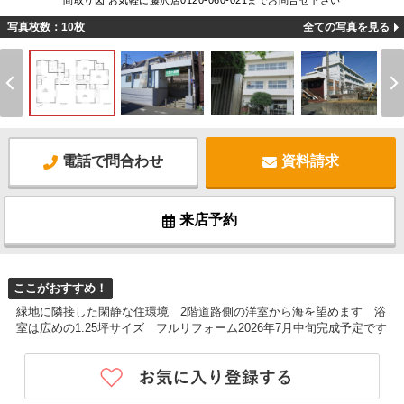
間取り図 お気軽に藤沢店0120-060-021までお問合せ下さい
写真枚数：10枚
全ての写真を見る
電話で問合わせ
資料請求
来店予約
ここがおすすめ！
緑地に隣接した閑静な住環境 2階道路側の洋室から海を望めます 浴
室は広めの1.25坪サイズ フルリフォーム2026年7月中旬完成予定です