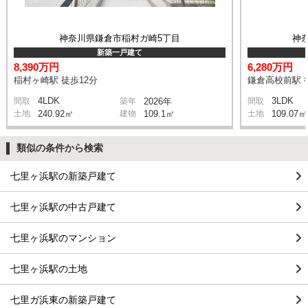
神奈川県鎌倉市稲村ガ崎5丁目
神
新築一戸建て
8,390万円
6,280万円
稲村ヶ崎駅 徒歩12分
鎌倉高校前駅 
4LDK
3LDK
間取
築年
2026年
間取
土地
240.92㎡
建物
109.1㎡
土地
109.07㎡
類似の条件から検索
七里ヶ浜駅の新築戸建て
七里ヶ浜駅の中古戸建て
七里ヶ浜駅のマンション
七里ヶ浜駅の土地
七里ガ浜東の新築戸建て