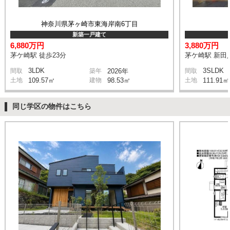
神奈川県茅ヶ崎市東海岸南6丁目
新築一戸建て
6,880万円
3,880万円
茅ケ崎駅 徒歩23分
茅ケ崎駅 新田入
3LDK
3SLDK
間取
築年
2026年
間取
土地
109.57㎡
建物
98.53㎡
土地
111.91㎡
同じ学区の物件はこちら