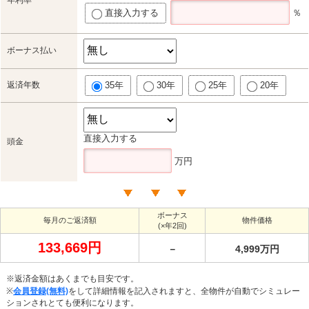
直接入力する
％
ボーナス払い
返済年数
35年
30年
25年
20年
直接入力する
頭金
万円
ボーナス
毎月のご返済額
物件価格
(×年2回)
133,669円
－
4,999万円
※返済金額はあくまでも目安です。
※
会員登録(無料)
をして詳細情報を記入されますと、全物件が自動でシミュレー
ションされとても便利になります。