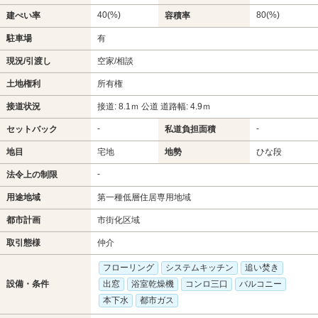
40(%)
80(%)
建ぺい率
容積率
駐車場
有
現況/引渡し
空家/相談
土地権利
所有権
接道状況
接道: 8.1ｍ 公道 道路幅: 4.9ｍ
-
-
セットバック
私道負担面積
地目
宅地
地勢
ひな段
-
法令上の制限
用途地域
第一種低層住居専用地域
都市計画
市街化区域
取引態様
仲介
フローリング
システムキッチン
追い焚き
設備・条件
出窓
浴室乾燥機
コンロ三口
バルコニー
本下水
都市ガス