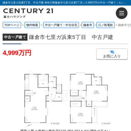
鎌倉市七里ガ浜東5丁目 中古戸建 神奈川県鎌倉市七里ガ浜東5丁目｜4,999万円の中古一戸建て｜センチュリー21富士ハウジング
TOPページ
物件検索
中古一戸建て・中古住宅
鎌倉市
江ノ島電鉄
鎌倉市七
鎌倉市七里ガ浜東5丁目 中古戸建
中古一戸建て
4,999万円
お気に入り