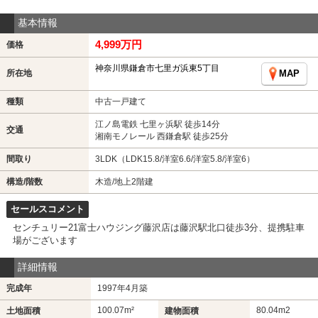
基本情報
4,999万円
価格
神奈川県鎌倉市七里ガ浜東5丁目
所在地
MAP
種類
中古一戸建て
江ノ島電鉄 七里ヶ浜駅 徒歩14分
交通
湘南モノレール 西鎌倉駅 徒歩25分
間取り
3LDK（LDK15.8/洋室6.6/洋室5.8/洋室6）
構造/階数
木造/地上2階建
セールスコメント
センチュリー21富士ハウジング藤沢店は藤沢駅北口徒歩3分、提携駐車
場がございます
詳細情報
完成年
1997年4月築
100.07m²
80.04m
2
土地面積
建物面積