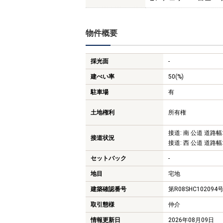
物件概要
採光面
-
建ぺい率
50(%)
駐車場
有
土地権利
所有権
接道: 南 公道 道路幅:
接道状況
接道: 西 公道 道路幅:
セットバック
-
地目
宅地
建築確認番号
第R08SHC102094
取引態様
仲介
情報更新日
2026年08月09日