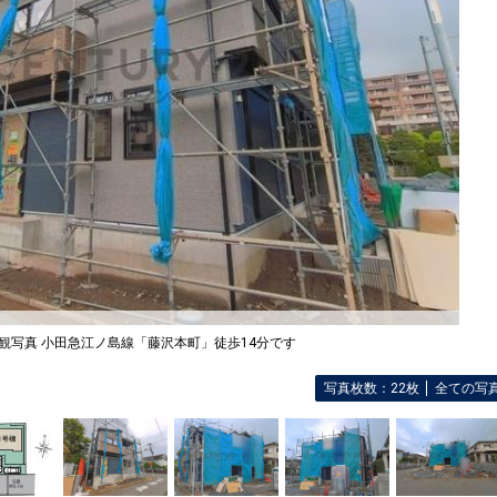
観写真 小田急江ノ島線「藤沢本町」徒歩14分です
写真枚数：22枚
全ての写