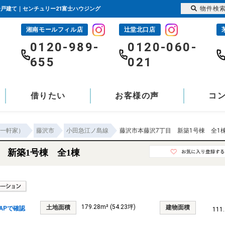
物件検
築一戸建て｜センチュリー21富士ハウジング
湘南モールフィル店
辻堂北口店
-
0120-989-
0120-060-
655
021
借りたい
お客様の声
コ
一軒家）
藤沢市
小田急江ノ島線
藤沢市本藤沢7丁目 新築1号棟 全1
 新築1号棟 全1棟
179.28m² (54.23坪)
土地面積
建物面積
APで確認
111