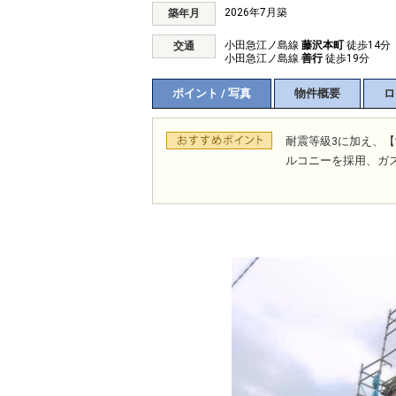
2026年7月築
築年月
小田急江ノ島線
藤沢本町
徒歩14分
交通
小田急江ノ島線
善行
徒歩19分
ポイント / 写真
物件概要
ロ
耐震等級3に加え、
ルコニーを採用、ガ