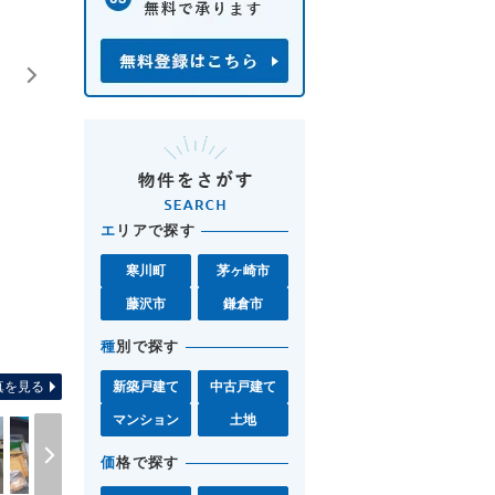
エ
リアで探す
寒川町
茅ヶ崎市
藤沢市
鎌倉市
間取り図 お気軽に藤沢店0120
種
別で探す
真を見る
新築戸建て
中古戸建て
マンション
土地
価
格で探す