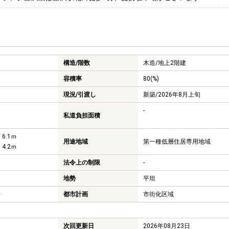
構造/階数
木造/
地上2階建
容積率
80(%)
現況/引渡し
新築/2026年8月上旬
-
私道負担面積
 6.1ｍ
用途地域
第一種低層住居専用地域
 4.2ｍ
法令上の制限
-
地勢
平坦
号
都市計画
市街化区域
次回更新日
2026年08月23日