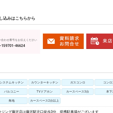
し込みはこちらから
い合わせ番号をお伝えください
-159701-46624
システムキッチン
カウンターキッチン
ガスコンロ
コンロ
バルコニー
TVドアホン
カースペース3台
本下
角地
カースペース2台以上
ウジング藤沢店は藤沢駅北口徒歩3分、提携駐車場がございます