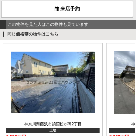
来店予約
この物件を見た人はこの物件も見ています
同じ価格帯の物件はこちら
神奈川県藤沢市鵠沼松が岡2丁目
神
土地