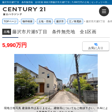
藤沢市片瀬5丁目 条件無売地 全1区画 神奈川県藤沢市片瀬5丁目｜5,990万円の土地｜センチュリー21富士ハウジング
TOPページ
物件検索
土地・売地
藤沢市
江ノ島電鉄
藤沢市片瀬5丁目 条
藤沢市片瀬5丁目 条件無売地 全1区画
土地
5,990万円
お気に入り
現地土地写真 建築条件はありません。建物等についてもご相談下さい。※AIによ