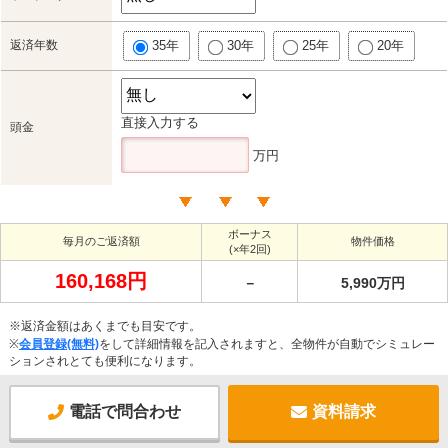
返済年数
35年
30年
25年
20年
直接入力する
頭金
万円
ボーナス
毎月のご返済額
物件価格
(×年2回)
160,168円
－
5,990万円
※返済金額はあくまでも目安です。
※
会員登録(無料)
をして詳細情報を記入されますと、全物件が自動でシミュレー
ションされとても便利になります。
電話で問合わせ
資料請求