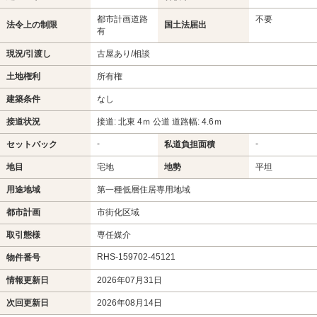
都市計画道路
不要
法令上の制限
国土法届出
有
現況/引渡し
古屋あり/相談
土地権利
所有権
建築条件
なし
接道状況
接道: 北東 4ｍ 公道 道路幅: 4.6ｍ
-
-
セットバック
私道負担面積
地目
宅地
地勢
平坦
用途地域
第一種低層住居専用地域
都市計画
市街化区域
取引態様
専任媒介
RHS-159702-45121
物件番号
情報更新日
2026年07月31日
次回更新日
2026年08月14日