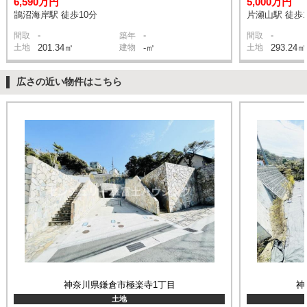
6,590万円
5,000万円
鵠沼海岸駅 徒歩10分
片瀬山駅 徒歩1
-
-
-
間取
築年
間取
土地
201.34㎡
建物
-㎡
土地
293.24㎡
広さの近い物件はこちら
神奈川県鎌倉市極楽寺1丁目
神
土地