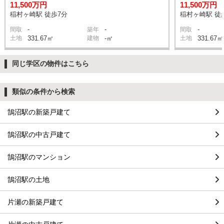
11,500万円
11,500万円
稲村ヶ崎駅 徒歩7分
稲村ヶ崎駅 徒
-
-
-
間取
築年
間取
土地
331.67㎡
建物
-㎡
土地
331.67㎡
同じ学区の物件はこちら
類似の条件から検索
鵠沼駅の新築戸建て
鵠沼駅の中古戸建て
鵠沼駅のマンション
鵠沼駅の土地
片瀬の新築戸建て