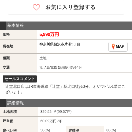
基本情報
5,990万円
価格
神奈川県藤沢市片瀬5丁目
所在地
MAP
種類
土地
交通
江ノ島電鉄 鵠沼駅 徒歩4分
セールスコメント
辻堂北口店はJR東海道線「辻堂」駅北口徒歩3分、オザワビル1階にご
ざいます。
詳細情報
土地面積
329.52m² (99.67坪)
坪単価
60.09万円 /坪
50(%)
80(%)
建ぺい率
容積率