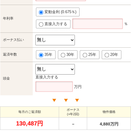
変動金利 (0.675％)
年利率
直接入力する
％
ボーナス払い
返済年数
35年
30年
25年
20年
直接入力する
頭金
万円
ボーナス
毎月のご返済額
物件価格
(×年2回)
130,487円
－
4,880万円