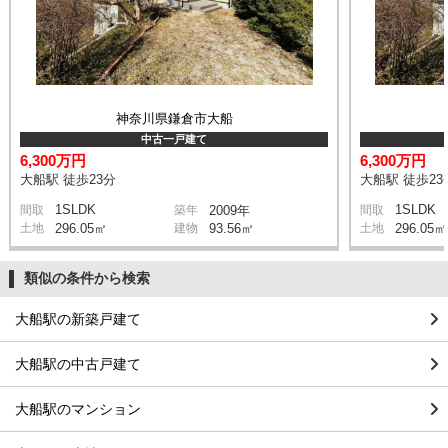
神奈川県鎌倉市大船
中古一戸建て
6,300万円
6,300万円
大船駅 徒歩23分
大船駅 徒歩23
1SLDK
1SLDK
間取
築年
2009年
間取
土地
296.05㎡
建物
93.56㎡
土地
296.05㎡
類似の条件から検索
大船駅の新築戸建て
大船駅の中古戸建て
大船駅のマンション