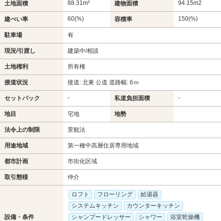
88.31m²
94.15m
2
土地面積
建物面積
60(%)
150(%)
建ぺい率
容積率
駐車場
有
現況/引渡し
建築中/相談
土地権利
所有権
接道状況
接道: 北東 公道 道路幅: 6ｍ
-
-
セットバック
私道負担面積
地目
宅地
地勢
法令上の制限
景観法
用途地域
第一種中高層住居専用地域
都市計画
市街化区域
取引態様
仲介
ロフト
フローリング
給湯器
システムキッチン
カウンターキッチン
設備・条件
シャンプードレッサー
シャワー
浴室乾燥機