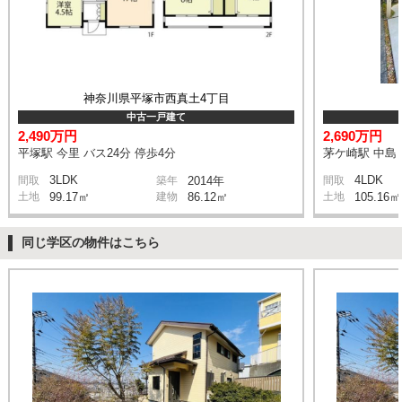
神奈川県平塚市西真土4丁目
中古一戸建て
2,490万円
2,690万円
平塚駅 今里 バス24分 停歩4分
茅ケ崎駅 中島 
3LDK
4LDK
間取
築年
2014年
間取
土地
99.17㎡
建物
86.12㎡
土地
105.16㎡
同じ学区の物件はこちら