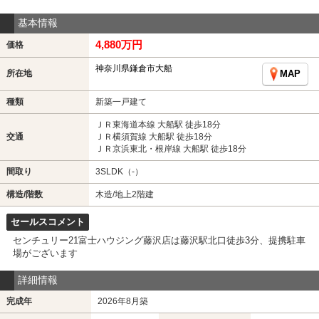
基本情報
4,880万円
価格
神奈川県鎌倉市大船
所在地
MAP
種類
新築一戸建て
ＪＲ東海道本線 大船駅 徒歩18分
交通
ＪＲ横須賀線 大船駅 徒歩18分
ＪＲ京浜東北・根岸線 大船駅 徒歩18分
間取り
3SLDK（-）
構造/階数
木造/地上2階建
セールスコメント
センチュリー21富士ハウジング藤沢店は藤沢駅北口徒歩3分、提携駐車
場がございます
詳細情報
完成年
2026年8月築