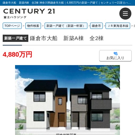
鎌倉市大船 新築A棟 全2棟 神奈川県鎌倉市大船｜4,880万円の新築一戸建て｜センチュリー21富士ハウジング
TOPページ
物件検索
新築一戸建て（新築一軒家）
鎌倉市
ＪＲ東海道本線
鎌倉市大船 新築A棟 全2棟
新築一戸建て
4,880万円
お気に入り