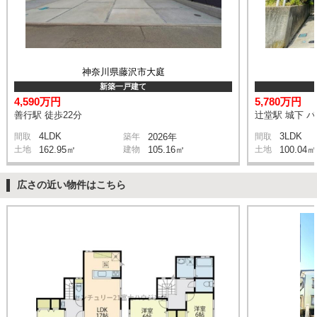
神奈川県藤沢市大庭
新築一戸建て
4,590万円
5,780万円
善行駅 徒歩22分
辻堂駅 城下 バ
4LDK
3LDK
間取
築年
2026年
間取
土地
162.95㎡
建物
105.16㎡
土地
100.04㎡
広さの近い物件はこちら