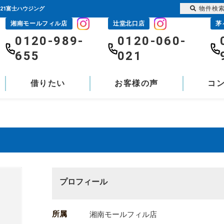
物件検
21富士ハウジング
湘南モールフィル店
辻堂北口店
茅
0120-989-
0120-060-
655
021
借りたい
お客様の声
コ
プロフィール
所属
湘南モールフィル店