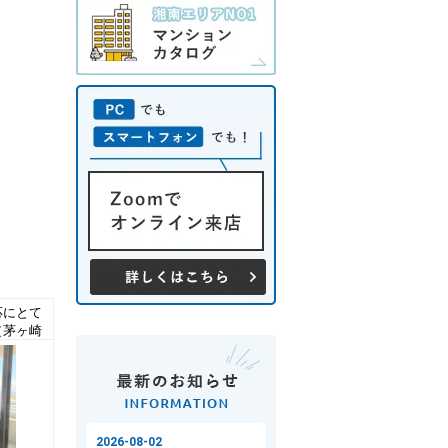
応にとて
（茅ヶ崎
ンご成