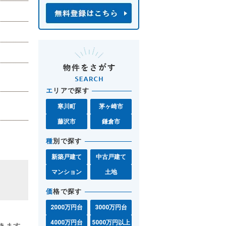
エ
リアで探す
寒川町
茅ヶ崎市
藤沢市
鎌倉市
種
別で探す
新築戸建て
中古戸建て
マンション
土地
価
格で探す
2000万円台
3000万円台
4000万円台
5000万円以上