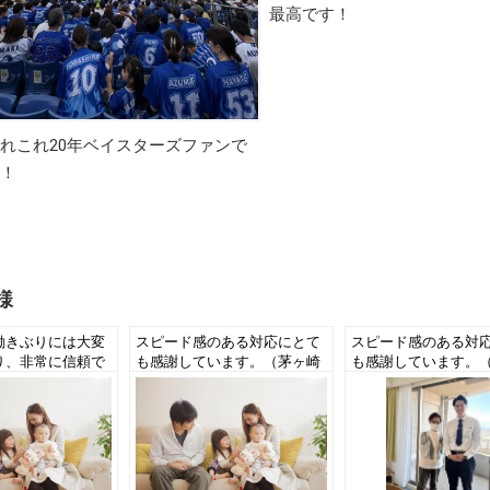
最高です！
れこれ20年ベイスターズファンで
！
様
働きぶりには大変
スピード感のある対応にとて
スピード感のある対
り、非常に信頼で
も感謝しています。（茅ヶ崎
も感謝しています。
だと思います。
市K様 中古一戸建てご売
市T様 中古マンショ
K様 新築一戸建
却）
約・ご売却）