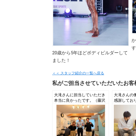
か
す
20歳から5年ほどボディビルダーして
ました！
＜＜ スタッフ紹介の一覧へ戻る
私がご担当させていただいたお客
大滝さんに担当していただき
大滝さんの
本当に良かったです。（藤沢
感謝してお
市N様 土地・注文住宅ご成
きる担当者
約）
（茅ヶ崎市
てご成約）