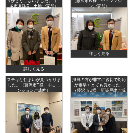
りがとうございました。（平
（藤沢市W様 中古マンショ
塚市J様I様 土地ご売却）
ンご売却）
詳しく見る
詳しく見る
ステキな住まいが見つかりま
担当の方が非常に親切で対応
した。（藤沢市T様 中古マ
が素早くとても良かった。
ンションご成約）
（藤沢市U様 新築戸建ご成
約）