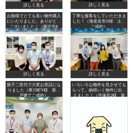
詳しく見る
詳しく見る
お陰様でとても良い物件購入
丁寧な接客をしていただきま
にいたりました。ありがとう
した！（海老名市O様 土地
ございました！（藤沢市K
ご成約）
様 中古戸建ご成約）
詳しく見る
詳しく見る
親子二世代で大変お世話にな
いろいろな物件を見させても
りました（寒川町Y様 新築
らって、納得いく物件に出会
戸建てご成約）
えました！（平塚市J様 新
築戸建てご成約）