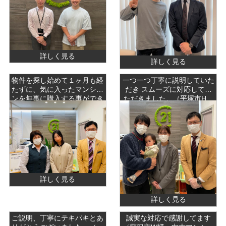
詳しく見る
詳しく見る
物件を探し始めて１ヶ月も経
一つ一つ丁寧に説明していた
たずに、気に入ったマンショ
だき スムーズに対応してい
ンを無事に購入する事ができ
ただきました。（平塚市H
ました。（藤沢市O様・T
土地ご成約）
様 中古マンションご成約）
詳しく見る
詳しく見る
ご説明、丁寧にテキパキとあ
誠実な対応で感謝してます