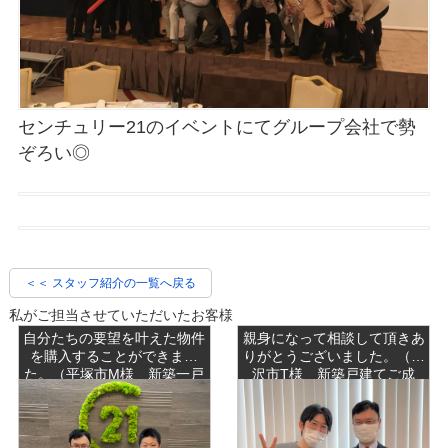
センチュリー21のイベントにてグループ会社で勢
ぞろい◎
＜＜ スタッフ紹介の一覧へ戻る
私がご担当させていただいたお客様
自分たちの要望を叶えた物件
親身になって相談して頂きあ
を購入することができまし
りがとうございました。（藤
た。（平塚市M様 新築一戸
沢市T様 新築戸建てご成
建てご成約）
約）