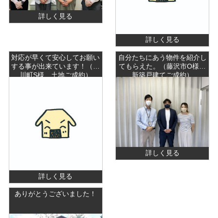
詳しく見る
詳しく見る
対応が早くて安心してお願い
自分たちにあう物件を紹介し
する事が出来ています！（寒
てもらえた。（藤沢市O様
川町S様 土地ご成約）
新築戸建てご成約）
詳しく見る
詳しく見る
ありがとうございました！