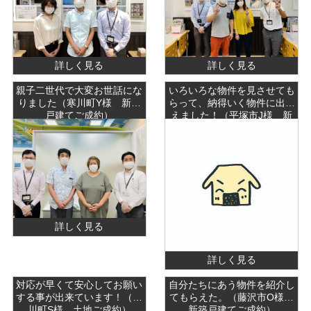
詳しく見る
詳しく見る
親子二世代で大変お世話にな
いろいろな物件を見させても
りました（寒川町Y様 新築
らって、納得いく物件に出会
戸建てご成約）
えました！（平塚市J様 新
築戸建てご成約）
詳しく見る
詳しく見る
対応が早くて安心してお願い
自分たちにあう物件を紹介し
する事が出来ています！（寒
てもらえた。（藤沢市O様
川町S様 土地ご成約）
新築戸建てご成約）