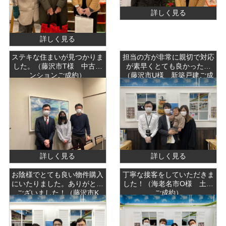
詳しく見る
詳しく見る
ステキな住まいが見つかりま
担当の方が非常に親切で対応
した。（藤沢市T様 中古マ
が素早くとても良かった。
ンションご成約）
（藤沢市U様 新築戸建ご成
約）
詳しく見る
詳しく見る
お陰様でとても良い物件購入
丁寧な接客をしていただきま
にいたりました。ありがとう
した！（海老名市O様 土地
ございました！（藤沢市K
ご成約）
様 中古戸建ご成約）