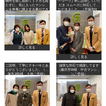
物件を探し始めて１ヶ月も経
一つ一つ丁寧に説明していた
たずに、気に入ったマンショ
だき スムーズに対応してい
ンを無事に購入する事ができ
ただきました。（平塚市H
ました。（藤沢市O様・T
土地ご成約）
様 中古マンションご成約）
詳しく見る
詳しく見る
ご説明、丁寧にテキパキとあ
誠実な対応で感謝してます
りがとうございました。（平
（藤沢市W様 中古マンショ
塚市J様I様 土地ご売却）
ンご売却）