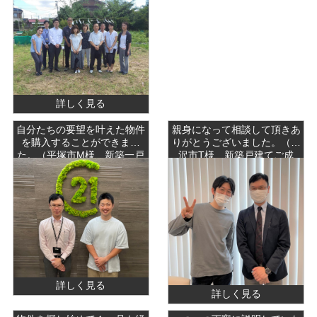
詳しく見る
自分たちの要望を叶えた物件
親身になって相談して頂きあ
を購入することができまし
りがとうございました。（藤
た。（平塚市M様 新築一戸
沢市T様 新築戸建てご成
建てご成約）
約）
詳しく見る
詳しく見る