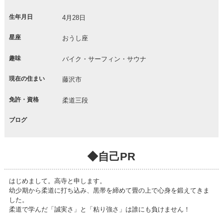
生年月日
4月28日
星座
おうし座
趣味
バイク・サーフィン・サウナ
現在の住まい
藤沢市
免許・資格
柔道三段
ブログ
◆自己PR
はじめまして。高寺と申します。
幼少期から柔道に打ち込み、黒帯を締めて畳の上で心身を鍛えてきま
した。
柔道で学んだ「誠実さ」と「粘り強さ」は誰にも負けません！