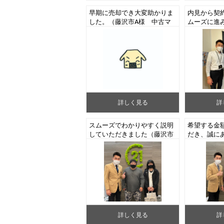
早期に売却でき大変助かりま
内見から契
した。（藤沢市A様 中古マ
ムーズに進
ンションご成約）
が新生活が
市H様 中
約）
詳しく見る
詳
スムーズでわかりやすく説明
希望する金
していただきました（藤沢市
だき、誠に
S様 中古戸建ご成約）
ました。（
マンション
詳しく見る
詳