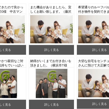
できたので良かっ
また機会がありましたら、宜
希望通りのルーフバ
沢O様 中古マン
しくお願い致します。（藤沢
付き物件を契約でき
却）
市E様 中古マンションご売
（藤沢市O様 中古マ
却）
ンご成約）
しく見る
詳しく見る
詳しく見る
ーかつ親切なご対
納得がいくまでお付き合いを
大切な自宅をセンチュ
気持ちでいっぱい
頂きました。（横浜市T様
さんに預けて大正解
沢市S様 新築戸
中古マンションご成約）
（藤沢市Y様 中古一
）
ご売却）
詳しく見る
しく見る
詳しく見る