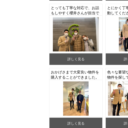
とっても丁寧な対応で、お話
とにかく丁
もしやすく櫻井さんが担当で
動してくだ
良かったです。（大和市S
しておりま
様 中古マンションご成約）
様 中古マ
詳しく見る
詳
おかげさまで大変良い物件を
色々な要望
購入することができました。
物件を探し
（藤沢市M様 中古マンショ
とうござい
ンご成約）
N様 新築
詳しく見る
詳