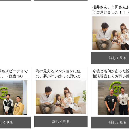
櫻井さん、市田さん
うございました！！
T様 新築一戸建てご
詳しく見る
等もスピーディで
海の見えるマンションに住
今後とも何かあった
た。（鎌倉市G
む。夢が叶い嬉しく思いま
相談等宜しくお願い
戸建てご購入）
す。（藤沢市S様 中古マン
す。（藤沢市K様 中
ションご購入）
ションご成約）
詳しく見る
しく見る
詳しく見る