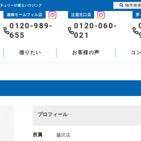
物件検
チュリー21富士ハウジング
湘南モールフィル店
辻堂北口店
茅
0120-989-
0120-060-
655
021
借りたい
お客様の声
コ
プロフィール
所属
藤沢店