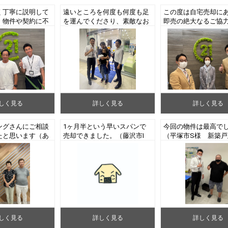
く丁寧に説明して
遠いところを何度も何度も足
この度は自宅売却に
、物件や契約に不
を運んでくださり、素敵なお
即売の絶大なるご協
せんでした。（横
家を見つけることができまし
だきありがとうござ
O様 中古マンシ
た。（町田市N様 新築戸建
た。（鎌倉市U様 中
）
てご成約）
ションご売却）
しく見る
詳しく見る
詳しく見る
ングさんにご相談
1ヶ月半という早いスパンで
今回の物件は最高で
たと思います（あ
売却できました。（藤沢市I
（平塚市S様 新築戸
様 中古戸建てご
様 中古マンションご売却）
成約）
しく見る
詳しく見る
詳しく見る