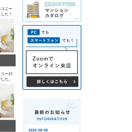
ルコニー
ました！
ンショ
リー21
でした。
戸建て