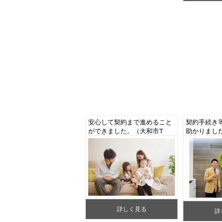
安心して契約まで進めること
契約手続き
ができました。（大和市T
助かりまし
様 土地ご成約）
様 新築一
詳しく見る
詳