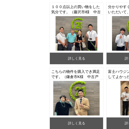
１００点以上の買い物をした
分かりやす
気分です。（藤沢市I様 中古
いただいて
マンションご成約）
安もありま
浜市戸塚区
ョンご成約
詳しく見る
詳
こちらの物件を購入でき満足
富士ハウジ
です。（鎌倉市K様 中古戸
してよかっ
建てご売却）
きる野市K
売却）
詳しく見る
詳