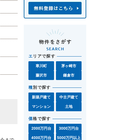
エ
リアで探す
寒川町
茅ヶ崎市
藤沢市
鎌倉市
種
別で探す
新築戸建て
中古戸建て
マンション
土地
価
格で探す
2000万円台
3000万円台
4000万円台
5000万円以上