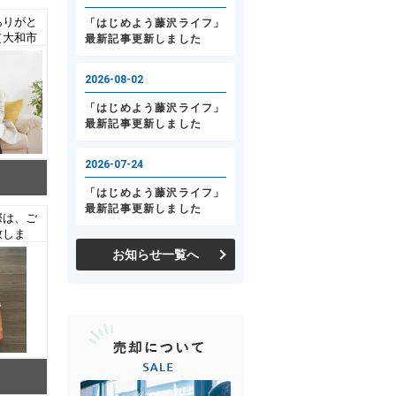
ありがと
（大和市
成約）
際は、ご
致しま
古マン
お知らせ一覧へ