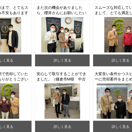
約まで、とてもス
また次の機会がありました
スムーズな対応して
み不安もあります
ら、櫻井さんにお願いしたい
まして、とても満足
楽しみです（藤沢
と思います（藤沢市S様 中
ます。（藤沢市W様
古マンションご成
古マンションご成約）
ンションご売却）
しく見る
詳しく見る
詳しく見る
額で売却していた
安心して取引することができ
大変良い条件かつス
ありがとうござい
ました。（鎌倉市M様 中古
ーに売却案件をまと
藤沢市K様 中古
一戸建てご売却）
だき、ありがとうご
ご売却）
た。（藤沢市M様 
ションご売却）
しく見る
詳しく見る
詳しく見る