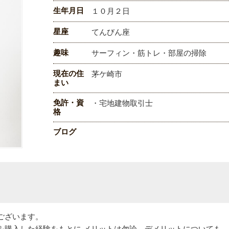
生年月日
１０月２日
星座
てんびん座
趣味
サーフィン・筋トレ・部屋の掃除
現在の住
茅ケ崎市
まい
免許・資
・宅地建物取引士
格
ブログ
ございます。