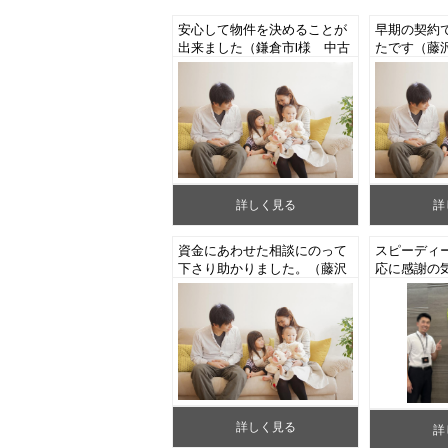
安心して物件を決めることが
早期の契約
出来ました（鎌倉市I様 中古
たです（藤
マンションご成約）
ションご売
詳しく見る
詳
資金にあわせた相談にのって
スピーディ
下さり助かりました。（藤沢
応に感謝の
市S様 中古マンションご成
です。（藤
約）
建てご成約
詳しく見る
詳