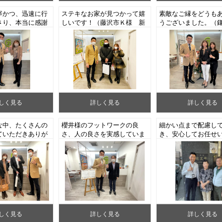
寧かつ、迅速に行
ステキなお家が見つかって嬉
素敵なご縁をどうも
さり、本当に感謝
しいです！（藤沢市Ｋ様 新
うございました。（
す。（八王子市M
築戸建てご成約）
様 中古マンション
ンションご売却）
しく見る
詳しく見る
詳しく見る
な中、たくさんの
櫻井様のフットワークの良
細かい点まで配慮し
ていただきありが
さ、人の良さを実感していま
き、安心してお任せ
ました。（藤沢市
す。（大和市南林間Y様 中
した。（あきる野市K
戸建ご成約）
古マンションご売却）
古戸建ご売却）
しく見る
詳しく見る
詳しく見る