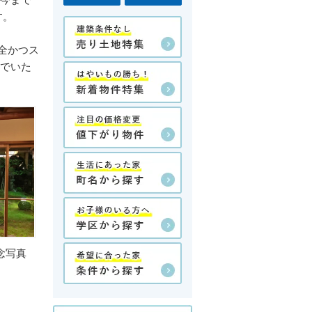
、今まで
す。
全かつス
んでいた
念写真