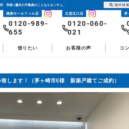
物件検
これからも末永く宜しくお願い致します！（茅ヶ崎市E様 新築戸建てご成約）|評判 市田 和裕 | 藤沢の不動産のことならセンチュリー21富士ハウジング
湘南モールフィル店
辻堂北口店
茅
0120-989-
0120-060-
655
021
借りたい
お客様の声
コ
い致します！（茅ヶ崎市E様 新築戸建てご成約）