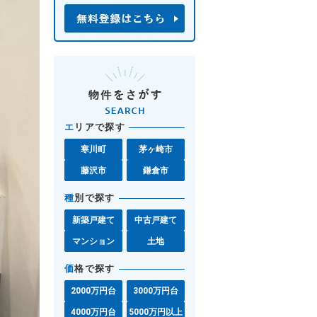
エ
リアで探す
寒川町
茅ヶ崎市
藤沢市
鎌倉市
種
別で探す
新築戸建て
中古戸建て
マンション
土地
価
格で探す
2000万円台
3000万円台
4000万円台
5000万円以上