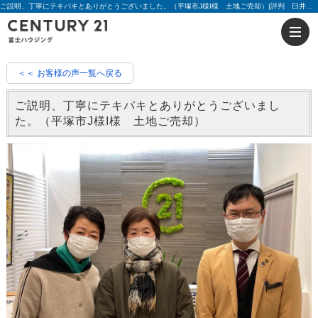
ご説明、丁寧にテキパキとありがとうございました。（平塚市J様I様 土地ご売却）|評判 臼井 貴史 | 藤沢の不動産のことならセンチュリー21富士ハウジング
＜＜ お客様の声一覧へ戻る
ご説明、丁寧にテキパキとありがとうございまし
た。（平塚市J様I様 土地ご売却）