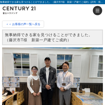
無事納得できる家を見つけることができました。（藤沢市T様 新築一戸建てご成約）|評判 境 雄大 | 藤沢の不動産のことならセンチュリー21富士ハウジング
＜＜ お客様の声一覧へ戻る
無事納得できる家を見つけることができました。
（藤沢市T様 新築一戸建てご成約）