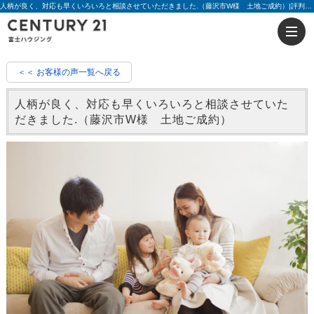
人柄が良く、対応も早くいろいろと相談させていただきました.（藤沢市W様 土地ご成約）|評判 根本 健児 | 藤沢の不動産のことならセンチュリー21富士ハウジング
＜＜ お客様の声一覧へ戻る
人柄が良く、対応も早くいろいろと相談させていた
だきました.（藤沢市W様 土地ご成約）