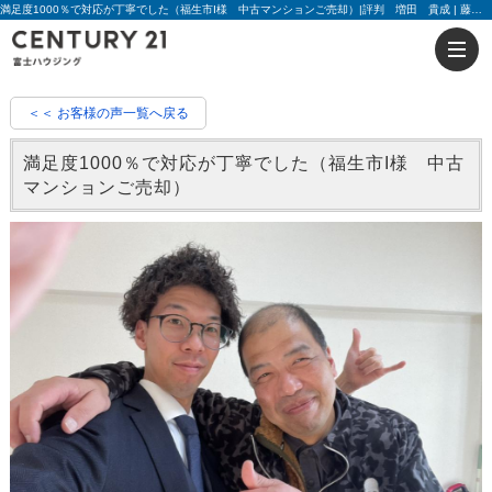
満足度1000％で対応が丁寧でした（福生市I様 中古マンションご売却）|評判 増田 貴成 | 藤沢の不動産のことならセンチュリー21富士ハウジング
＜＜ お客様の声一覧へ戻る
満足度1000％で対応が丁寧でした（福生市I様 中古
マンションご売却）