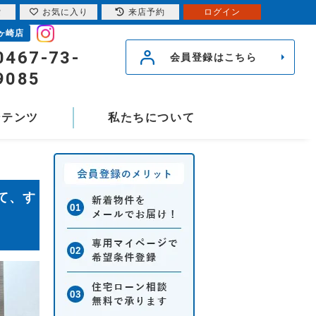
索
お気に入り
来店予約
ログイン
ヶ崎店
0467-73-
会員登録はこちら
9085
ンテンツ
私たちについて
て、す