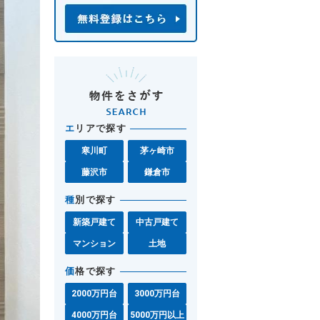
エ
リアで探す
寒川町
茅ヶ崎市
藤沢市
鎌倉市
種
別で探す
新築戸建て
中古戸建て
マンション
土地
価
格で探す
2000万円台
3000万円台
4000万円台
5000万円以上