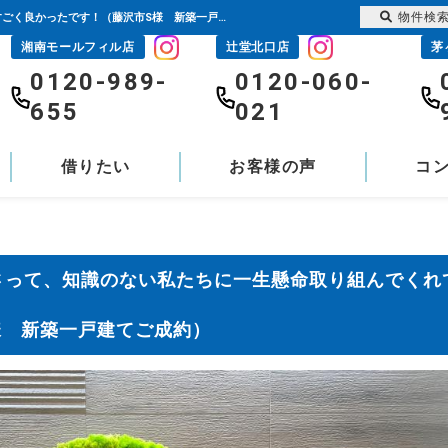
物件検
とても親身に話を聞いてくださって、知識のない私たちに一生懸命取り組んでくれて、すごく良かったです！（藤沢市S様 新築一戸建てご成約）|評判 市田 和裕、掛村 勇歩 | 藤沢の不動産のことならセンチュリー21富士ハウジング
湘南モールフィル店
辻堂北口店
茅
0120-989-
0120-060-
655
021
借りたい
お客様の声
コ
さって、知識のない私たちに一生懸命取り組んでくれ
様 新築一戸建てご成約）