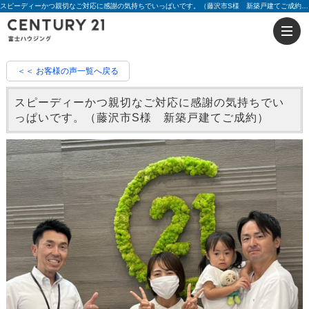
スピーディーかつ親切なご対応に感謝の気持ちでいっぱいです。（藤沢市S様 新築戸建てご成約）|評判 櫻井 公太 | 藤沢の不動産のことならセンチュリー21富士ハウジング
＜＜ お客様の声一覧へ戻る
スピーディーかつ親切なご対応に感謝の気持ちでい
っぱいです。（藤沢市S様 新築戸建てご成約）