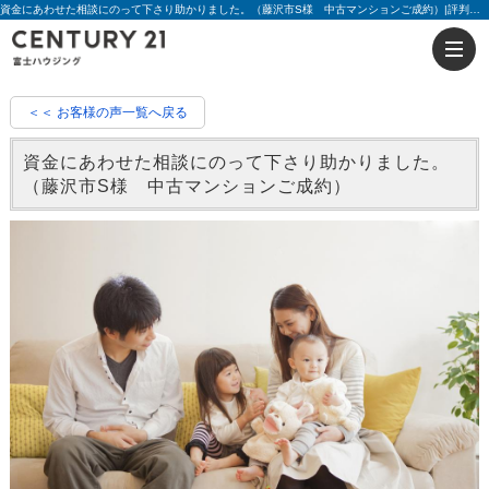
資金にあわせた相談にのって下さり助かりました。（藤沢市S様 中古マンションご成約）|評判 櫻井 公太 | 藤沢の不動産のことならセンチュリー21富士ハウジング
＜＜ お客様の声一覧へ戻る
資金にあわせた相談にのって下さり助かりました。
（藤沢市S様 中古マンションご成約）