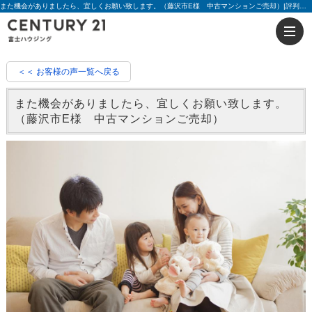
また機会がありましたら、宜しくお願い致します。（藤沢市E様 中古マンションご売却）|評判 櫻井 公太 | 藤沢の不動産のことならセンチュリー21富士ハウジング
＜＜ お客様の声一覧へ戻る
また機会がありましたら、宜しくお願い致します。
（藤沢市E様 中古マンションご売却）