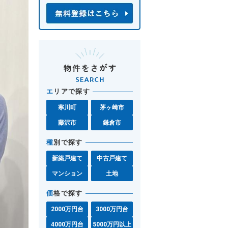
エ
リアで探す
寒川町
茅ヶ崎市
藤沢市
鎌倉市
種
別で探す
新築戸建て
中古戸建て
マンション
土地
価
格で探す
2000万円台
3000万円台
4000万円台
5000万円以上