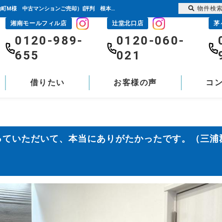
物件検
両親の大切な財産を適正に扱っていただいて、本当にありがたかったです。（三浦郡葉山町M様 中古マンションご売却）|評判 根本 健児・加賀谷 翔生 | 藤沢の不動産のことならセンチュリー21富士ハウジング
湘南モールフィル店
辻堂北口店
茅
0120-989-
0120-060-
655
021
借りたい
お客様の声
コ
っていただいて、本当にありがたかったです。（三浦
）